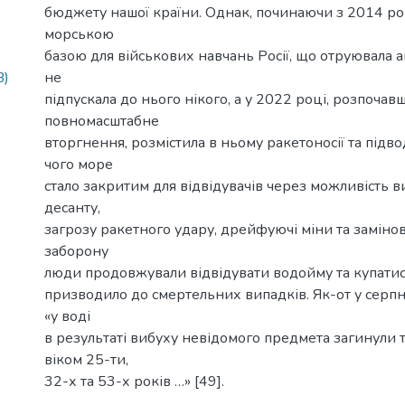
бюджету нашої країни. Однак, починаючи з 2014 рок
морською
базою для військових навчань Росії, що отруювала 
не
B)
підпускала до нього нікого, а у 2022 році, розпочав
повномасштабне
вторгнення, розмістила в ньому ракетоносії та підво
чого море
стало закритим для відвідувачів через можливість 
десанту,
загрозу ракетного удару, дрейфуючі міни та замінов
заборону
люди продовжували відвідувати водойму та купатись
призводило до смертельних випадків. Як-от у серпн
«у воді
в результаті вибуху невідомого предмета загинули т
віком 25-ти,
32-х та 53-х років …» [49].