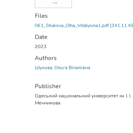
Files
061_Shukova_Olha_Vitaliyivna1.pdf
(341.11 K
Date
2023
Authors
Шукова, Ольга Віталіївна
Publisher
Одеський національний університет ім. І. І.
Мечникова