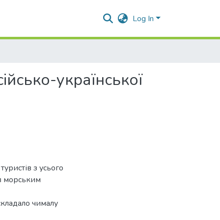
Log In
ійсько-української
уристів з усього
ів морським
складало чималу