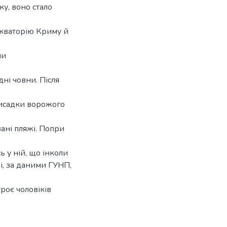
у, воно стало
акваторію Криму й
ши
дні човни. Після
висадки ворожого
ані пляжі. Попри
 у ній, що інколи
і, за даними ГУНП,
роє чоловіків