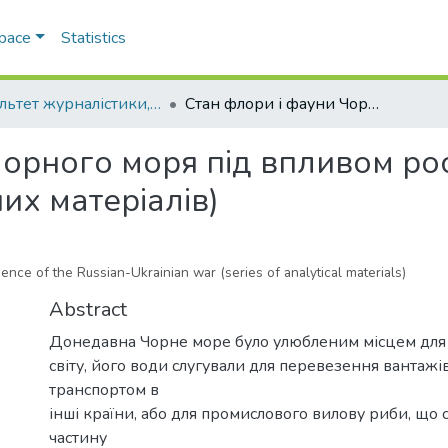
Space
Statistics
Факультет журналістики, реклами та видавничої справи
Стан флори і фауни Чорного моря під впливом російсько-української війни (серія аналітичних матеріалів)
орного моря під впливом рос
них матеріалів)
uence of the Russian-Ukrainian war (series of analytical materials)
Abstract
Донедавна Чорне море було улюбленим місцем для т
світу, його води слугували для перевезення вантаж
транспортом в
інші країни, або для промислового вилову риби, що 
частину