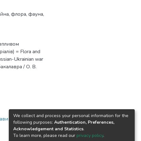
ійна
,
флора
,
фауна
,
 впливом
іалів) = Flora and
ussian-Ukrainian war
бакалавра / О. В.
We collect and process your personal information for the
рави
following purposes:
Authentication, Preferences,
Acknowledgement and Statistics
.
To learn more, please read our
privacy policy
.