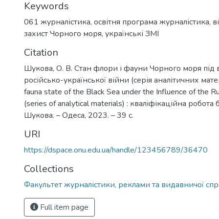
Keywords
061 журналістика
,
освітня програма журналістика
,
в
захист Чорного моря
,
українські ЗМІ
Citation
Шукова, О. В. Стан флори і фауни Чорного моря під
російсько-української війни (серія аналітичних матер
fauna state of the Black Sea under the Influence of the R
(series of analytical materials) : кваліфікаційна робота 
Шукова. – Одеса, 2023. – 39 с.
URI
https://dspace.onu.edu.ua/handle/123456789/36470
Collections
Факультет журналістики, реклами та видавничої сп
Full item page