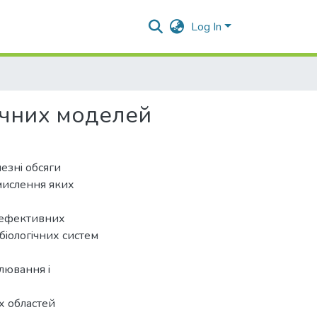
Log In
ичних моделей
езнi обсяги
мислення яких
і ефективних
бiологiчних систем
лювання i
х областей