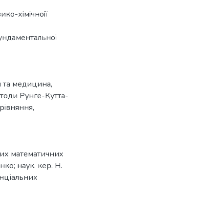
iзико-хiмiчноiї
 фундаментальної
 та медицина
,
тоди Рунге-Кутта-
рiвняння
,
них математичних
ко; наук. кер. Н.
енціальних