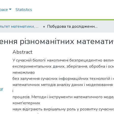
Space
Statistics
Факультет математики, фізики та інформаційних технологій
Побудова та дослідження різноманітних математичних моделей
ення різноманітних математ
Abstract
У сучаснiй бiологiї накопиченi безпрецедентно велич
експериментальних даних, зберiгання, обробка i ос
неможливо
без залучення сучасних iнформацiйних технологiй 
математичних методiв аналiзу даних i моделювання 
df
i
процесiв. Методи i iнструменти математичного моде
комп'ютерних
наук вiдiграють вирiшальну роль у розвитку сучасни