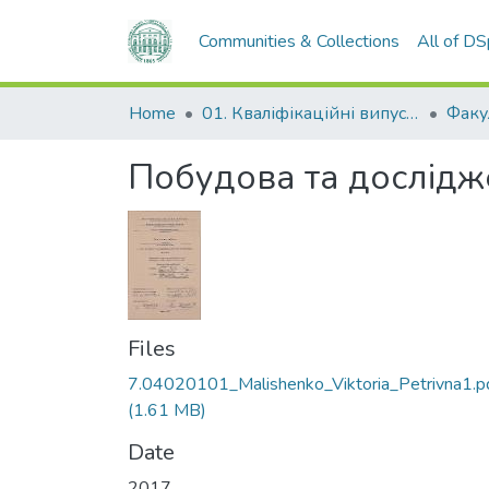
Communities & Collections
All of D
Home
01. Кваліфікаційні випускні роботи здобувачів вищої освіти
Побудова та дослідж
Files
7.04020101_Malishenko_Viktoria_Petrivna1.p
(1.61 MB)
Date
2017