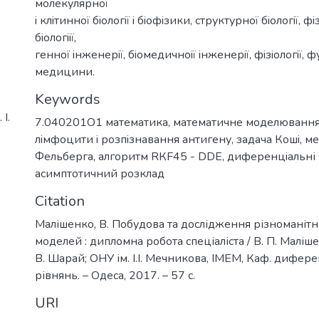
молекулярної
i клiтинної бiологiї i бiофiзики, структурної бiологiї, ф
бiологiiї,
генної iнженерiї, бiомедичноiї iнженерiї, фiзiологiї,
медицини.
Keywords
І.
7.040201О1 математика
,
математичне моделювання
лiмфоцити i розпiзнавання антигену
,
задача Кошi
,
ме
Фельберга
,
алгоритм RКF45 - DDE
,
диференцiальні 
асимптотичний розклад
Citation
Малішенко, В. Побудова та дослідження різноманіт
моделей : дипломна робота спеціаліста / В. П. Малішен
В. Шарай; ОНУ ім. І.І. Мечникова, ІМЕМ, Каф. дифер
рівнянь. – Одеса, 2017. – 57 с.
URI