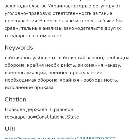
законодательства Украины, которые регулируют
уголовно-правовую ответственность за такие
преступления. В перспективе интересны были бы
сравнительные анализы законодательств других
государств в этом плане.
Keywords
військовослужбовець
,
військовий злочин
,
необхідна
оборона
,
крайня необхідність
,
виконання наказу
,
военнослужащий
,
военное преступление
,
необходимая оборона
,
крайняя необходимость
,
исполнение приказа
Citation
Правова держава=Правовое
государство=Сonstitutional State
URI
https://dspace.onu.edu.ua/handle/123456789/6774