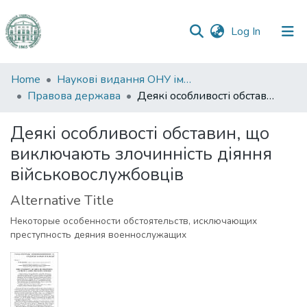
(current)
Log In
Communities
Home
Наукові видання ОНУ імені І. І. Мечникова
&
Правова держава
Деякі особливості обставин, що виключають злочинність діяння військовослужбовців
Collections
Деякі особливості обставин, що
All of DSpace
виключають злочинність діяння
військовослужбовців
Statistics
Alternative Title
Некоторые особенности обстоятельств, исключающих
преступность деяния военнослужащих