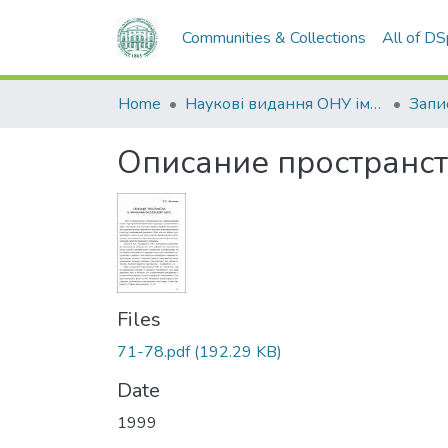
Communities & Collections
All of D
Home
Наукові видання ОНУ імені І. І. Мечникова
Описание пространст
Files
71-78.pdf
(192.29 KB)
Date
1999