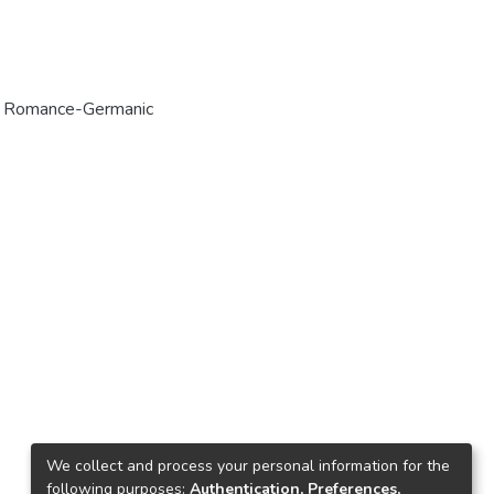
n Romance-Germanic
We collect and process your personal information for the
following purposes:
Authentication, Preferences,