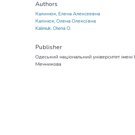
Authors
Калинюк, Елена Алексеевна
Калінюк, Олена Олексіївна
Kaliniuk, Olena O.
Publisher
Одеський національний університет імені І. 
Мечникова