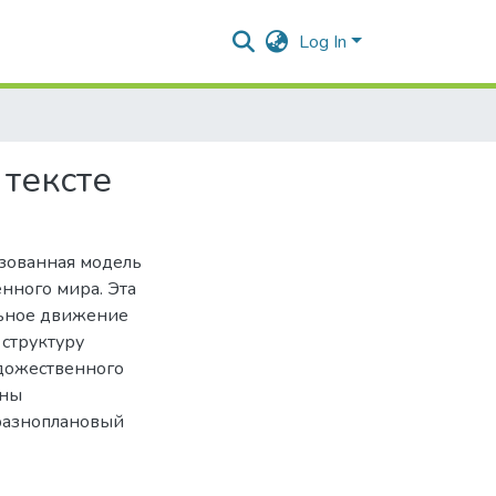
Log In
тексте
изованная модель
нного мира. Эта
льное движение
структуру
удожественного
чны
разноплановый