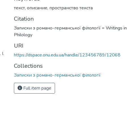
текст
,
описание
,
пространство текста
Citation
Записки з романо-германської філології = Writings i
Philology
URI
І.
https://dspace.onu.edu.ua/handle/123456789/12068
Collections
Записки з романо-германської філології
Full item page