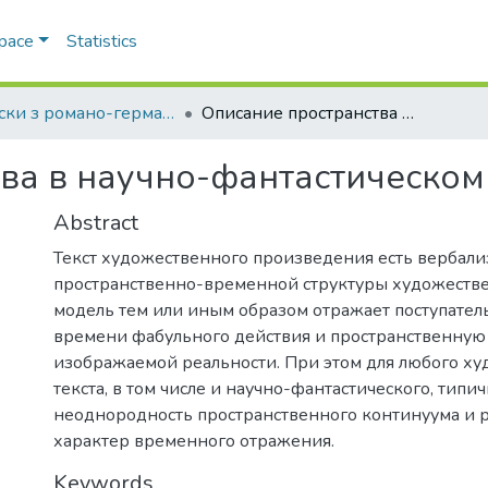
Space
Statistics
Записки з романо-германської філології
Описание пространства в научно-фантастическом тексте
ва в научно-фантастическом 
Abstract
Текст художественного произведения есть вербал
пространственно-временной структуры художестве
модель тем или иным образом отражает поступате
времени фабульного действия и пространственную 
изображаемой реальности. При этом для любого х
текста, в том числе и научно-фантастического, типи
неоднородность пространственного континуума и 
характер временного отражения.
Keywords