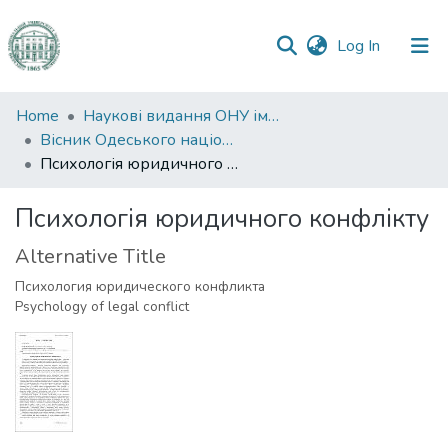
(current)
Log In
Communities
Home
Наукові видання ОНУ імені І. І. Мечникова
&
Вісник Одеського національного університету. Правознавство
Collections
Психологія юридичного конфлікту
All of DSpace
Психологія юридичного конфлікту
Alternative Title
Statistics
Психология юридического конфликта
Psychology of legal conflict