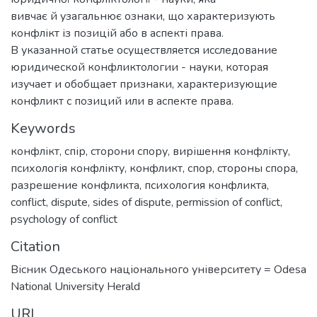
вивчає й узагальнює ознаки, що характеризують
конфлікт із позицій або в аспекті права.
В указанной статье осуществляется исследование
юридической конфликтологии - науки, которая
изучает и обобщает признаки, характеризующие
конфликт с позиций или в аспекте права.
Keywords
конфлікт
,
спір
,
сторони спору
,
вирішення конфлікту
,
психологія конфлікту
,
конфликт
,
спор
,
стороны спора
,
разрешение конфликта
,
психология конфликта
,
conflict
,
dispute
,
sides of dispute
,
permission of conflict
,
psychology of conflict
Citation
Вісник Одеського національного університету = Odesa
National University Herald
URI