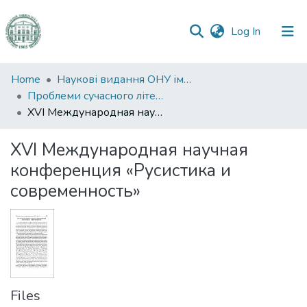
(current)
Log In
Communities
Home
Наукові видання ОНУ імені І. І. Мечникова
&
Проблеми сучасного літературознавства
Collections
XVI Международная научная конференция «Русистика и современность»
All of DSpace
XVI Международная научная
конференция «Русистика и
Statistics
современность»
Files