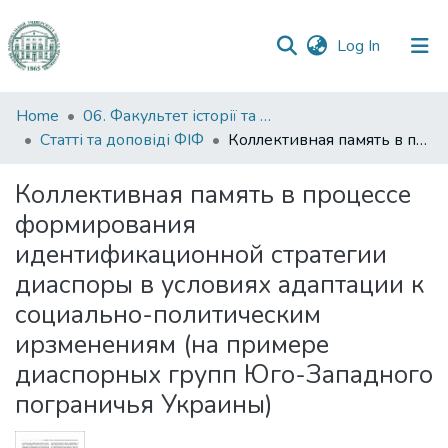
(current)
Log In
Communities
Home
06. Факультет історії та філософії
&
Статті та доповіді ФІФ
Коллективная память в процессе формирования идентификационной стратегии диаспоры в условиях адаптации к социально-политическим ирзменениям (на примере диаспорных групп Юго-Западного пограничья Украины)
Collections
Коллективная память в процессе
All of DSpace
формирования
идентификационной стратегии
Statistics
диаспоры в условиях адаптации к
социально-политическим
ирзменениям (на примере
диаспорных групп Юго-Западного
пограничья Украины)