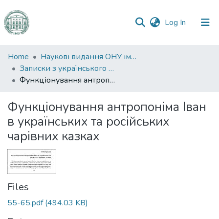
(current)
Log In
Communities
Home
Наукові видання ОНУ імені І. І. Мечникова
&
Записки з українського мовознавства
Collections
Функціонування антропоніма Іван в українських та російських чарівних казках
All of DSpace
Функціонування антропоніма Іван
в українських та російських
Statistics
чарівних казках
Files
55-65.pdf
(494.03 KB)