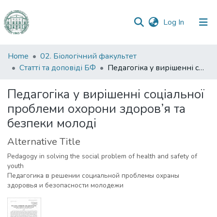
(current)
Log In
Communities
Home
02. Біологічний факультет
&
Статті та доповіді БФ
Педагогіка у вирішенні соціальної проблеми охорони здоров’я та безпеки молоді
Collections
Педагогіка у вирішенні соціальної
All of DSpace
проблеми охорони здоров’я та
безпеки молоді
Statistics
Alternative Title
Pedagogy in solving the social problem of health and safety of
youth
Педагогика в решении социальной проблемы охраны
здоровья и безопасности молодежи