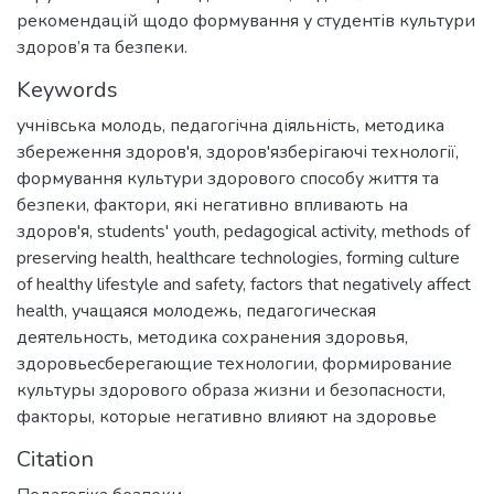
рекомендацій щодо формування у студентів культури
здоров’я та безпеки.
Keywords
учнівська молодь
,
педагогічна діяльність
,
методика
збереження здоров'я
,
здоров'язберігаючі технології
,
формування культури здорового способу життя та
безпеки
,
фактори
,
які негативно впливають на
здоров'я
,
students' youth
,
pedagogical activity
,
methods of
preserving health
,
healthcare technologies
,
forming culture
of healthy lifestyle and safety
,
factors that negatively affect
health
,
учащаяся молодежь
,
педагогическая
деятельность
,
методика сохранения здоровья
,
здоровьесберегающие технологии
,
формирование
культуры здорового образа жизни и безопасности
,
факторы
,
которые негативно влияют на здоровье
Citation