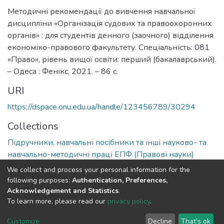
Методичні рекомендації до вивчення навчальної
дисципліни «Організація судових та правоохоронних
органів» : для студентів денного (заочного) відділення
економіко-правового факультету. Спеціальність: 081
«Право», рівень вищої освіти: перший (бакалаврський).
– Одеса : Фенікс, 2021. – 86 с.
URI
https://dspace.onu.edu.ua/handle/123456789/30294
Collections
Підручники, навчальні посібники та інші науково- та
навчально-методичні праці ЕПФ (Правові науки)
We collect and process your personal information for the
Full item page
following purposes:
Authentication, Preferences,
Acknowledgement and Statistics
.
To learn more, please read our
privacy policy
.
DSpace software
copyright © 2009-2026
LYRASIS
Cookie
Privacy
End User
Send
Customize
Decline
That's ok