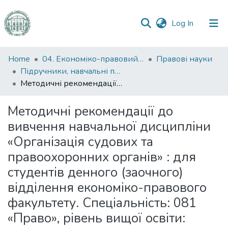
(current)
Log In
Communities
Home
04. Економіко-правовий факультет
Правові науки
&
Підручники, навчальні посібники та інші науково- та навчально-методичні праці ЕПФ (Правові науки)
Collections
Методичні рекомендації до вивчення навчальної дисципліни «Організація судових та правоохоронних органів» : для студентів денного (заочного) відділення економіко-правового факультету. Спеціальність: 081 «Право», рівень вищої освіти: перший (бакалаврський)
All of DSpace
Методичні рекомендації до
вивчення навчальної дисципліни
Statistics
«Організація судових та
правоохоронних органів» : для
студентів денного (заочного)
відділення економіко-правового
факультету. Спеціальність: 081
«Право», рівень вищої освіти: