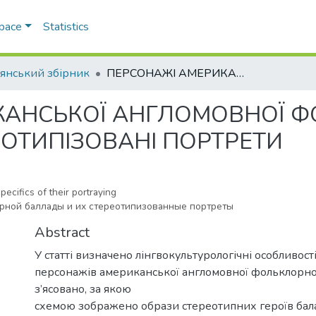
Space
Statistics
’янський збірник
ПЕРСОНАЖІ АМЕРИКАНСЬКОЇ АНГЛОМОВНОЇ ФОЛЬКЛОРНОЇ БАЛАДИ ТА ЇХ СТЕРЕОТИПІЗОВАНІ ПОРТРЕТИ
КАНСЬКОЇ АНГЛОМОВНОЇ Ф
ЕОТИПІЗОВАНІ ПОРТРЕТИ
ecifics of their portraying
ной баллады и их стереотипизованные портреты
Abstract
У статті визначено лінгвокультурологічні особливост
персонажів американської англомовної фольклорної
з’ясовано, за якою
схемою зображено образи стереотипних героїв бал