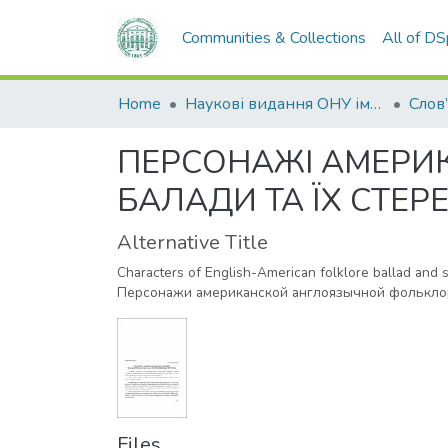
Communities & Collections
All of D
Home
Наукові видання ОНУ імені І. І. Мечникова
Слов
ПЕРСОНАЖІ АМЕРИ
БАЛАДИ ТА ЇХ СТЕР
Alternative Title
Characters of English-American folklore ballad and sp
Персонажи американской англоязычной фольклор
Files