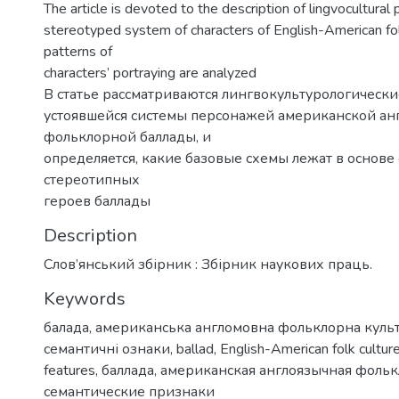
The article is devoted to the description of lingvocultural p
stereotyped system of characters of English-American fol
patterns of
characters’ portraying are analyzed
В статье рассматриваются лингвокультурологически
устоявшейся системы персонажей американской ан
фольклорной баллады, и
определяется, какие базовые схемы лежат в основе
стереотипных
героев баллады
Description
Слов’янський збірник : Збірник наукових праць.
Keywords
балада
,
американська англомовна фольклорна куль
семантичні ознаки
,
ballad
,
English-American folk cultur
features
,
баллада
,
американская англоязычная фольк
семантические признаки