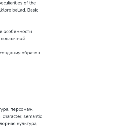
eculiarities of the
klore ballad. Basic
е особенности
глоязычной
 создания образов
тура
,
персонаж
,
e
,
character
,
semantic
лорная культура
,