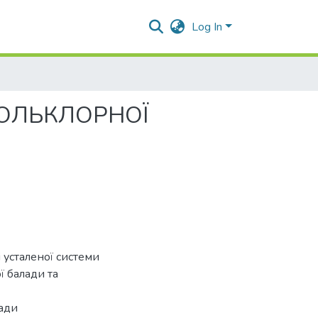
Log In
ОЛЬКЛОРНОЇ
і усталеної системи
 балади та
ади