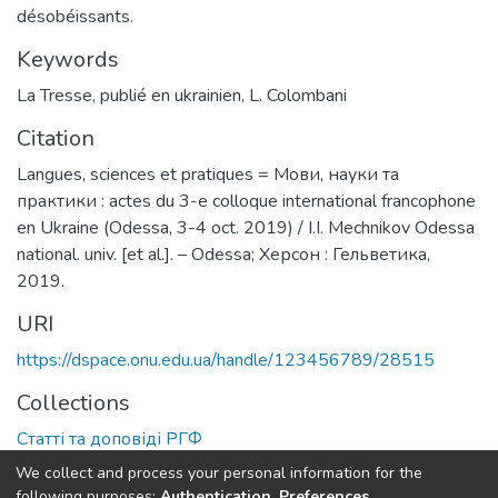
désobéissants.
Keywords
La Tresse
,
publié en ukrainien
,
L. Colombani
Citation
Langues, sciences et pratiques = Мови, науки та
практики : actes du 3-e colloque international francophone
en Ukraine (Odessa, 3-4 oct. 2019) / I.I. Mechnikov Odessa
national. univ. [et al.]. – Odessa; Херсон : Гельветика,
2019.
URI
https://dspace.onu.edu.ua/handle/123456789/28515
Collections
Статті та доповіді РГФ
We collect and process your personal information for the
Full item page
following purposes:
Authentication, Preferences,