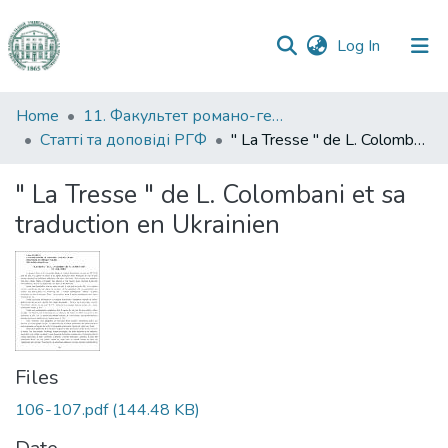
(current)
Log In
Communities
Home
11. Факультет романо-германської філології
&
Статті та доповіді РГФ
" La Tresse " de L. Colombani et sa traduction en Ukrainien
Collections
" La Tresse " de L. Colombani et sa
All of DSpace
traduction en Ukrainien
Statistics
Files
106-107.pdf
(144.48 KB)