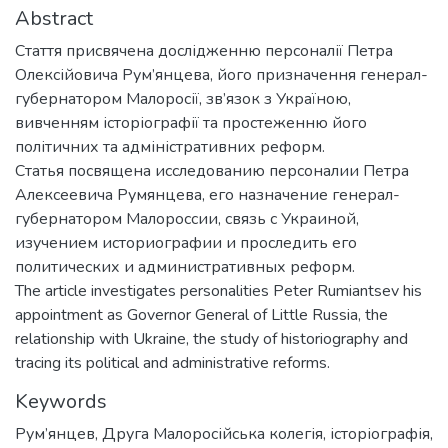
Abstract
Стаття присвячена дослідженню персоналії Петра
Олексійовича Рум’янцева, його призначення генерал-
губернатором Малоросії, зв’язок з Україною,
вивченням історіографії та простеженню його
політичних та адміністративних реформ.
Статья посвящена исследованию персоналии Петра
Алексеевича Румянцева, его назначение генерал-
губернатором Малороссии, связь с Украиной,
изучением историографии и проследить его
политических и административных реформ.
The article investigates personalities Peter Rumiantsev his
appointment as Governor General of Little Russia, the
relationship with Ukraine, the study of historiography and
tracing its political and administrative reforms.
Keywords
Рум’янцев
,
Друга Малоросійська колегія
,
історіографія
,