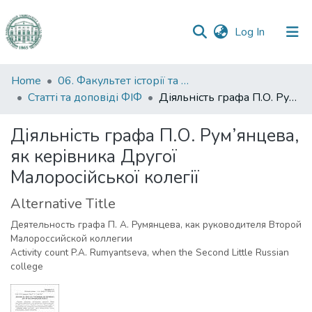
(current)
Log In
Communities
Home
06. Факультет історії та філософії
&
Статті та доповіді ФІФ
Діяльність графа П.О. Рум’янцева, як керівника Другої Малоросійської колегії
Collections
Діяльність графа П.О. Рум’янцева,
All of DSpace
як керівника Другої
Малоросійської колегії
Statistics
Alternative Title
Деятельность графа П. А. Румянцева, как руководителя Второй
Малороссийской коллегии
Activity count P.A. Rumyantseva, when the Second Little Russian
college