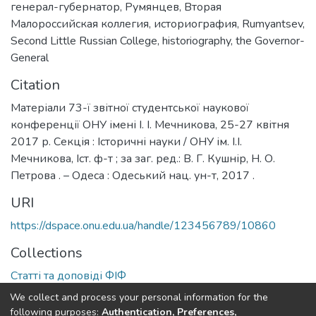
генерал-губернатор
,
Румянцев
,
Вторая
Малороссийская коллегия
,
историография
,
Rumyantsev
,
Second Little Russian College
,
historiography
,
the Governor-
General
Citation
Матеріали 73-ї звітної студентської наукової
конференції ОНУ імені І. І. Мечникова, 25-27 квітня
2017 р. Секція : Історичні науки / ОНУ ім. І.І.
Мечникова, Іст. ф-т ; за заг. ред.: В. Г. Кушнір, Н. О.
Петрова . – Одеса : Одеський нац. ун-т, 2017 .
URI
https://dspace.onu.edu.ua/handle/123456789/10860
Collections
Статті та доповіді ФІФ
We collect and process your personal information for the
Full item page
following purposes:
Authentication, Preferences,