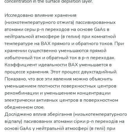
Исследовано влияние хранения
(низкотемпературного отжига) пассивированных
атомами серы p-n переходов на основе GaAs в
нейтральной атмосфере (в гелии) при комнатной
температуре на ВАХ прямого и обратного токов. При
хранении существенно уменьшаются прямой
избыточный ток и обратный ток в p-n переходах.
Коэффициент идеальности ВАХ уменьшается в
процессе хранения. Этот процесс двухстадийный.
Показано, что все эти явления можно объяснить
уменьшением плотности поверхностных центров
рекомбинации и уменьшением концентрации
электрически активных центров в поверхностном
обедненном слое.
Досліджено вплив зберігання (низькотемпературного
відпалу) пасивованих атомами сірки p-n переходів на
основі GaAs у нейтральній атмосфері (в гелії) при