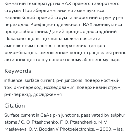
кімнатній температурі на ВАХ прямого і зворотного
струмів. При зберіганні значно зменшуються
надлишковий прямий струм та зворотний струм у p-n
переходах. Коефіцієнт ідеальності ВАХ зменшується
процесі зберігання. Даний процес є двостадійний.
Показано, що всі ці явища можна пояснити
зменшенням щільності поверхневих центрів
рекомбінації та зменшенням концентрації електрично
активних центрів у поверхневому збідненому шарі.
Keywords
influence
,
surface current
,
p-n junctions
,
поверхностный
ток
,
p-n-переход
,
исследования
,
поверхневий струм
,
p-n-перехід
,
дослідження
Citation
Surface current in GaAs p-n junctions, passivated by sulphur
atoms / O. O. Ptashchenko, F. O. Ptashchenko, N. V.
Masleyeva, O. V. Bogdan // Photoelectronics. – 2009. – Iss.