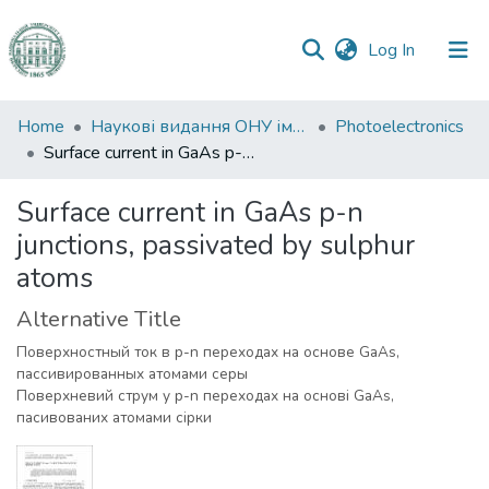
(current)
Log In
Communities
Home
Наукові видання ОНУ імені І. І. Мечникова
Photoelectronics
&
Surface current in GaAs p-n junctions, passivated by sulphur atoms
Collections
Surface current in GaAs p-n
All of DSpace
junctions, passivated by sulphur
atoms
Statistics
Alternative Title
Поверхностный ток в p-n переходах на основе GaAs,
пассивированных атомами серы
Поверхневий струм у p-n переходах на основі GaAs,
пасивованих атомами сірки