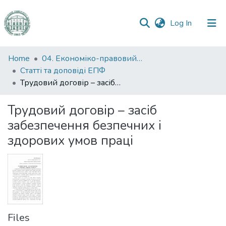
(current)
Log In
Communities
Home
04. Економіко-правовий факультет
&
Статті та доповіді ЕПФ
Collections
Трудовий договір – засіб забезпечення безпечних і здорових умов праці
All of DSpace
Трудовий договір – засіб
забезпечення безпечних і
Statistics
здорових умов праці
Files