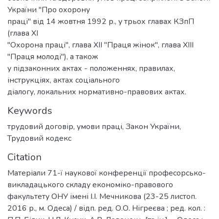
України "Про охорону
праці" від 14 жовтня 1992 р., у трьох главах КЗпП
(глава XI
"Охорона праці", глава XII "Праця жінок", глава XIII
"Праця молоді"), а також
у підзаконних актах - положеннях, правилах,
інструкціях, актах соціального
діалогу, локальних нормативно-правових актах.
Keywords
трудовий договір
,
умови праці
,
Закон України
,
Трудовий кодекс
Citation
Матеріали 71-ї наукової конференції професорсько-
викладацького складу економіко-правового
факультету ОНУ імені І.І. Мечникова (23-25 листоп.
2016 р., м. Одеса) / відп. ред. О.О. Нігреєва ; ред. кол. :