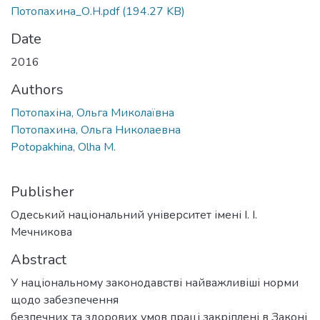
Потопахина_О.Н.pdf
(194.27 KB)
Date
2016
Authors
Потопахіна, Ольга Миколаївна
Потопахина, Ольга Николаевна
Potopakhina, Olha M.
Publisher
Одеський національний університет імені І. І.
Мечникова
Abstract
У національному законодавстві найважливіші норми
щодо забезпечення
безпечних та здорових умов праці закріплені в Законі