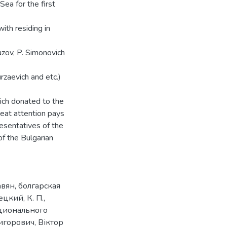
ea for the first
th residing in
uzov, P. Simonovich
rzaevich and etc.)
vich donated to the
reat attention pays
resentatives of the
of the Bulgarian
авян
,
болгарская
цкий, К. П.
,
ционального
игорович, Віктор