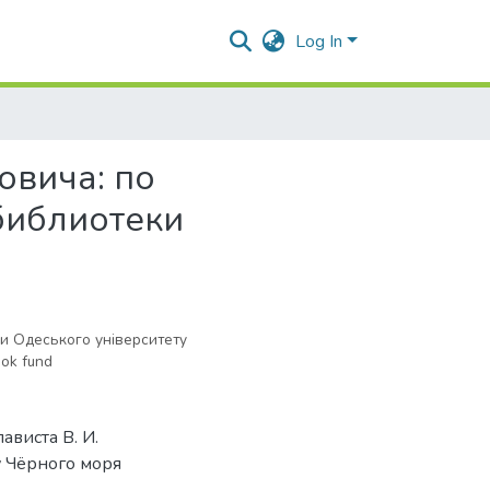
Log In
овича: по
библиотеки
ки Одеського університету
ook fund
ависта В. И.
у Чёрного моря