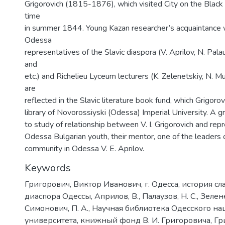
Grigorovich (1815-1876), which visited City on the Black S
time
in summer 1844. Young Kazan researcher’s acquaintance wi
Odessa
representatives of the Slavic diaspora (V. Aprilov, N. Pala
and
etc.) and Richelieu Lyceum lecturers (K. Zelenetskiy, N. Mu
are
reflected in the Slavic literature book fund, which Grigoro
library of Novorossiyski (Odessa) Imperial University. A g
to study of relationship between V. I. Grigorovich and rep
Odessa Bulgarian youth, their mentor, one of the leaders 
community in Odessa V. E. Aprilov.
Keywords
Григорович, Виктор Иванович
,
г. Одесса
,
история сл
диаспора Одессы
,
Априлов, В.
,
Палаузов, Н. С.
,
Зелене
Симонович, П. А.
,
Научная библиотека Одесского на
университета
,
книжный фонд В. И. Григоровича
,
Гр