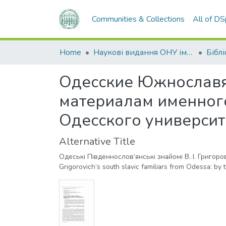
Communities & Collections
All of D
Home
Наукові видання ОНУ імені І. І. Мечникова
Бібл
Одесские Южнославян
материалам именног
Одесского университ
Alternative Title
Одеські Південнослов’янські знайомі В. І. Григор
Grigorovich’s south slavic familiars from Odessa: by t