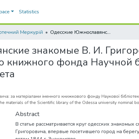
Space
Statistics
іотечний Меркурій
Одесские Южнославянские знакомые В. И. Григоровича: по материалам именного книжного фонда Научной библиотеки Одесского университета
ские знакомые В. И. Григор
о книжного фонда Научной 
ета
овича: за матеріалами іменного книжкового фонду Наукової бібліоте
he materials of the Scientific library of the Odessa university nominal b
Abstract
В статье рассматривается круг одесских знакомых сл
Григоровича, впервые посетившего город на берег
летом 1844 г. Знакомство