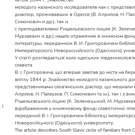
молодого казанского исследователя как с представи
диаспор, проживавших в Одессе (В. Априлов, Н. Пала
Симонович и др.), так и
с преподавателями Ришельевского лицея (К. Зелене
Мурзаевич и др.) нашло отражение в книжном фон
литературы, переданном В. И. Григоровичем библи
Императорского Новороссийского (Одесского) унив
У статті розглядається коло одеських південнослов
славіста
В. І. Григоровича, що вперше завітав до міста на бе
влітку 1844 р. Знайомство молодого казанського до
представниками слов’янських діаспор, що мешкали в
Апрілов, Н. Палаузов, П. Симонович та ін.), так і з в
Рішельєвського ліцею (К. Зеленецький, М. Мурзакев
І.
відображення у книжковому фонді славістичної літе
переданий В. І. Григоровичем бібліотеці Імператорс
Новоросійського (Одеського) університету.
The article describes South Slavic circle of familiars from 