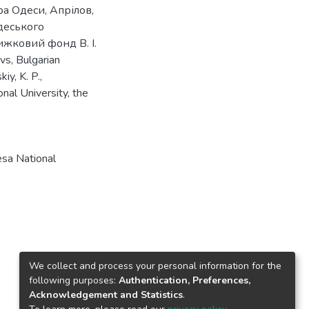
ра Одеси
,
Апрілов,
деського
ижковий фонд В. І.
avs
,
Bulgarian
iy, K. P.
,
onal University
,
the
sa National
We collect and process your personal information for the
following purposes:
Authentication, Preferences,
Acknowledgement and Statistics
.