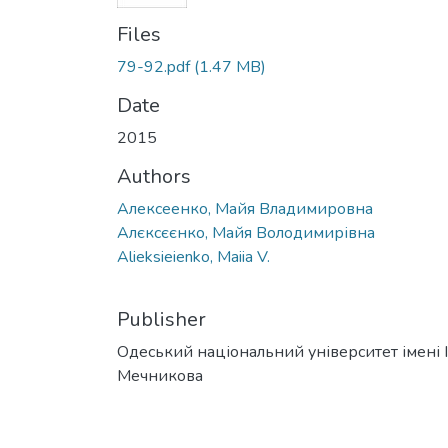
Files
79-92.pdf
(1.47 MB)
Date
2015
Authors
Алексеенко, Майя Владимировна
Алєксєєнко, Майя Володимирівна
Alieksieienko, Maiia V.
Publisher
Одеський національний університет імені І. 
Мечникова