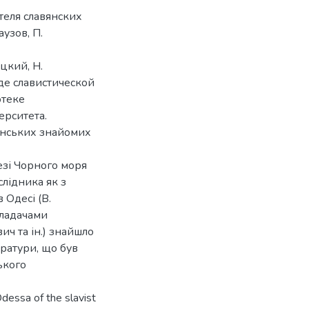
теля славянских
узов, П.
цкий, Н.
де славистической
отеке
ерситета.
’янських знайомих
резі Чорного моря
слідника як з
 Одесі (В.
икладачами
ич та ін.) знайшло
ратури, що був
ького
Odessa of the slavist