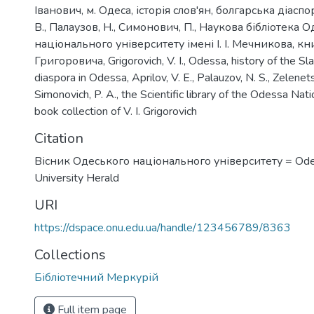
Іванович
,
м. Одеса
,
історія слов'ян
,
болгарська діаспо
В.
,
Палаузов, Н.
,
Симонович, П.
,
Наукова бібліотека О
національного університету імені І. І. Мечникова
,
кн
Григоровича
,
Grigorovich, V. I.
,
Odessa
,
history of the Sl
diaspora in Odessa
,
Aprilov, V. E.
,
Palauzov, N. S.
,
Zelenetsk
Simonovich, P. A.
,
the Scientific library of the Odessa Nati
book collection of V. I. Grigorovich
Citation
Вісник Одеського національного університету = Ode
University Herald
URI
https://dspace.onu.edu.ua/handle/123456789/8363
Collections
Бібліотечний Меркурій
Full item page