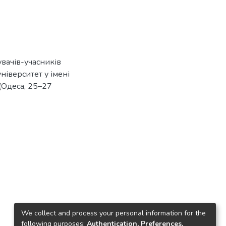
увачів-учасників
ніверситет у імені
 (Одеса, 25–27
We collect and process your personal information for the
following purposes:
Authentication, Preferences,