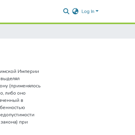
Log In
Римской Империи
 выделял
ону (применялось
о, либо оно
наченный в
обенностью
недопустимости
 закона) при