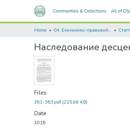
Communities & Collections
All of D
Home
04. Економіко-правовий факультет
Статт
Наследование десценде
Files
381-383.pdf
(225.66 KB)
Date
2018