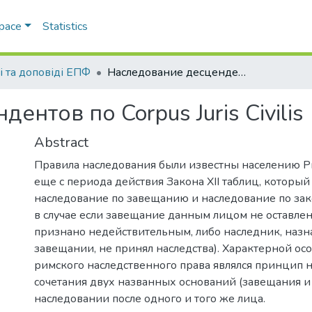
Space
Statistics
і та доповіді ЕПФ
Наследование десцендентов по Corpus Juris Civilis
нтов по Corpus Juris Civilis
Abstract
Правила наследования были известны населению 
еще с периода действия Закона XII таблиц, который
наследование по завещанию и наследование по зак
в случае если завещание данным лицом не оставлен
признано недействительным, либо наследник, наз
завещании, не принял наследства). Характерной ос
римского наследственного права являлся принцип 
сочетания двух названных оснований (завещания и
наследовании после одного и того же лица.