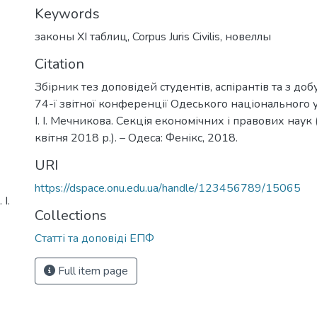
Keywords
законы ХІ таблиц
,
Corpus Juris Civilis
,
новеллы
Citation
Збірник тез доповідей студентів, аспірантів та з доб
74-ї звітної конференції Одеського національного у
І. І. Мечникова. Секція економічних і правових наук
квітня 2018 р.). – Одеса: Фенікс, 2018.
URI
https://dspace.onu.edu.ua/handle/123456789/15065
І.
Collections
Статті та доповіді ЕПФ
Full item page