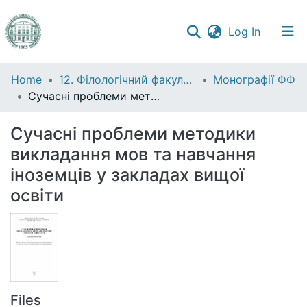
(current)
Log In
Communities
Home
12. Філологічний факультет
Монографії ФФ
&
Сучасні проблеми методики викладання мов та навчання іноземців у закладах вищої освіти
Collections
Сучасні проблеми методики
All of DSpace
викладання мов та навчання
іноземців у закладах вищої
Statistics
освіти
Files