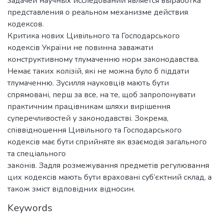
задачей научных исследований является выработка
представления о реальном механизме действия
кодексов.
Критика нових Цивільного та Господарського
кодексів України не повинна заважати
конструктивному тлумаченню норм законодавства.
Немає таких колізій, які не можна було б піддати
тлумаченню. Зусилля науковців мають бути
спрямовані, перш за все, на те, щоб запропонувати
практичним працівникам шляхи вирішення
суперечливостей у законодавстві. Зокрема,
співвідношення Цивільного та Господарського
кодексів має бути сприйняте як взаємодія загального
та спеціального
законів. Задля розмежування предметів регулювання
цих кодексів мають бути враховані суб’єктний склад, а
також зміст відповідних відносин.
Keywords