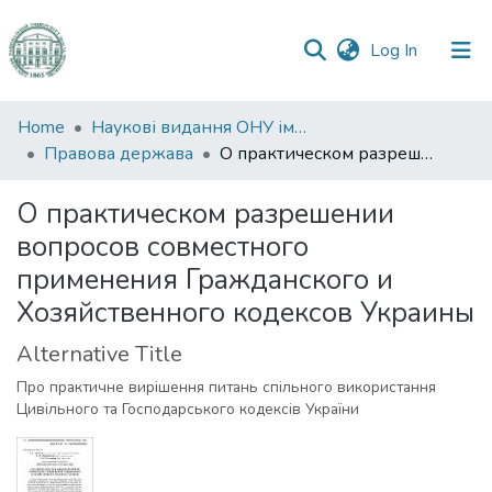
(current)
Log In
Communities
Home
Наукові видання ОНУ імені І. І. Мечникова
&
Правова держава
О практическом разрешении вопросов совместного применения Гражданского и Хозяйственного кодексов Украины
Collections
О практическом разрешении
All of DSpace
вопросов совместного
применения Гражданского и
Statistics
Хозяйственного кодексов Украины
Alternative Title
Про практичне вирішення питань спільного використання
Цивільного та Господарського кодексів України