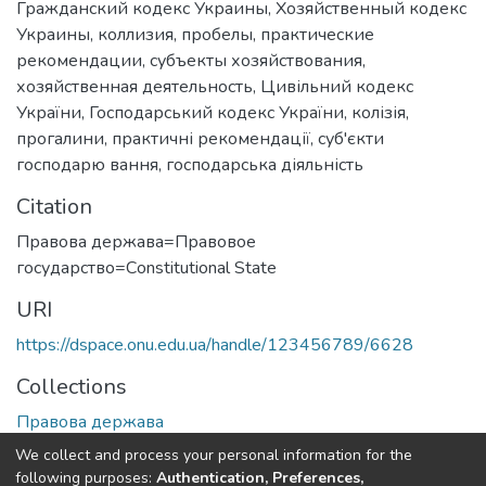
Гражданский кодекс Украины
,
Хозяйственный кодекс
Украины
,
коллизия
,
пробелы
,
практические
рекомендации
,
субъекты хозяйствования
,
хозяйственная деятельность
,
Цивільний кодекс
України
,
Господарський кодекс України
,
колізія
,
прогалини
,
практичні рекомендації
,
суб'єкти
господарю вання
,
господарська діяльність
Citation
Правова держава=Правовое
государство=Сonstitutional State
URI
https://dspace.onu.edu.ua/handle/123456789/6628
Collections
Правова держава
We collect and process your personal information for the
Full item page
following purposes:
Authentication, Preferences,