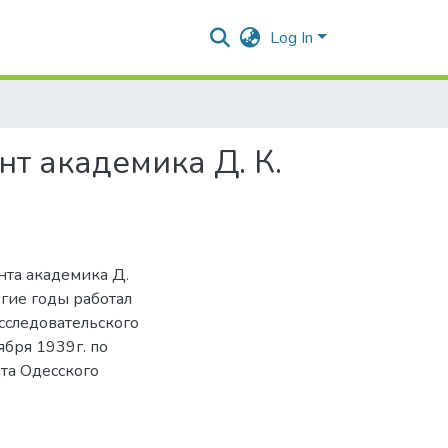
Log In
нт академика Д. К.
нта академика Д.
огие годы работал
сследовательского
ября 1939г. по
та Одесского