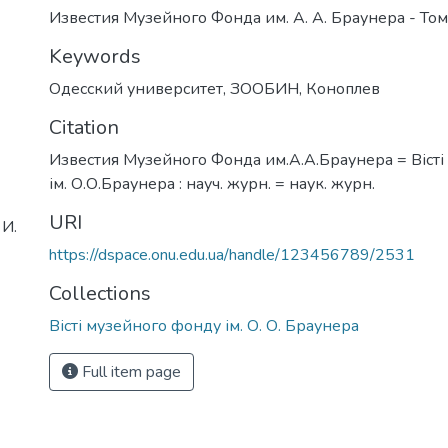
Известия Музейного Фонда им. А. А. Браунера - Том 
Keywords
Одесский университет
,
ЗООБИН
,
Коноплев
Citation
Известия Музейного Фонда им.А.А.Браунера = Віст
ім. О.О.Браунера : науч. журн. = наук. журн.
URI
И.
https://dspace.onu.edu.ua/handle/123456789/2531
Collections
Вісті музейного фонду ім. О. О. Браунера
Full item page