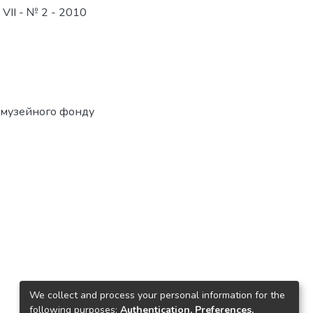
VІІ - № 2 - 2010
і музейного фонду
We collect and process your personal information for the
following purposes:
Authentication, Preferences,