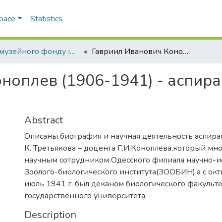
Space
Statistics
Вісті музейного фонду ім. О. О. Браунера
Гавриил Иванович Коноплев (1906-1941) - аспирант академика Д. К. Третьякова
ноплев (1906-1941) - аспира
Abstract
Описаны биография и научная деятельность аспира
К. Третьякова – доцента Г.И.Коноплева,который мн
научным сотрудником Одесского филиала научно-и
Зоолого-биологического института(ЗООБИН),а с окт
июль 1941 г. был деканом биологического факульте
государственного университета.
Description