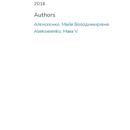
2016
Authors
Алєксєєнко, Майя Володимирівна
Alieksieienko, Maiia V.