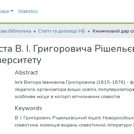
Space
Statistics
ова бібліотека
Статті та доповіді НБ
та В. І. Григоровича Рішельє
верситету
Abstract
Ім’я Віктора Івановича Григоровича (1815-1876) - фі
педагога, організатора вищої освіти, популяризатор
особливе місце в когорті вітчизняних славістів.
Keywords
В. І. Григорович
,
Рішельєвський ліцей
,
Новоросійськ
славістика
,
колекція видань славістичної літератури X