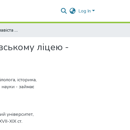
Log In
Книжковий дар славіста В. І. Григоровича Рішельєвському ліцею - Новоросійському університету
вському ліцею -
лолога, історика,
а науки - займає
ий університет
,
VII-XIX ст.