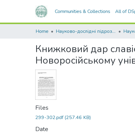
Communities & Collections
All of D
Home
Науково-дослідні підрозділи
Наук
Книжковий дар славіс
Новоросійському уні
Files
299-302.pdf
(257.46 KB)
Date