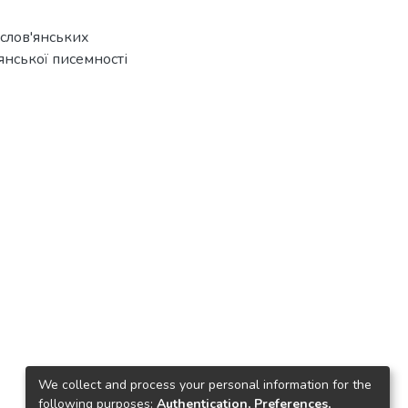
 слов'янських
'янської писемності
We collect and process your personal information for the
following purposes:
Authentication, Preferences,