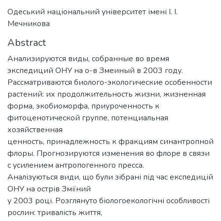
Одеський національний університет імені І. І.
Мечникова
Abstract
Анализируются виды, собранные во время
экспедиций ОНУ на о-в Змеиный в 2003 году.
Рассматриваются биолого-экологические особенности
растений: их продолжительность жизни, жизненная
форма, экобиоморфа, приуроченность к
фитоценотической группе, потенциальная
хозяйственная
ценность, принадлежность к фракциям синантропной
флоры. Прогнозируются изменения во флоре в связи
с усилением антропогенного пресса.
Аналізуються види, що були зібрані під час експедицій
ОНУ на острів Зміїний
у 2003 році. Розглянуто біологоекологічні особливості
рослин: тривалість життя,