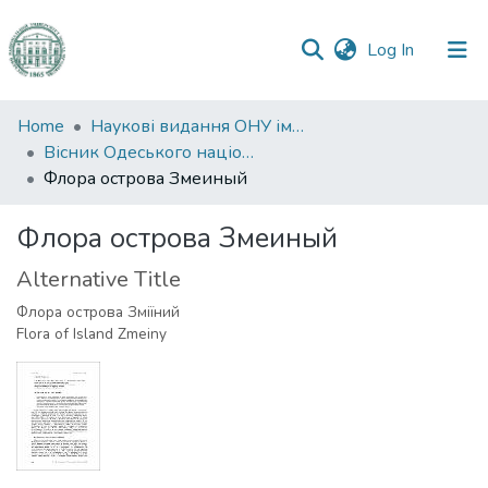
(current)
Log In
Communities
Home
Наукові видання ОНУ імені І. І. Мечникова
&
Вісник Одеського національного університету. Екологія.
Collections
Флора острова Змеиный
All of DSpace
Флора острова Змеиный
Alternative Title
Statistics
Флора острова Зміїний
Flora of Island Zmeiny