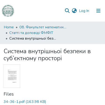
(current)
Log In
Communities
Home
08. Факультет математики, фізики та інформаційних технологій
&
Статті та доповіді ФМФІТ
Collections
Система внутрішньої безпеки в суб’єктному просторі
All of DSpace
Система внутрішньої безпеки в
суб’єктному просторі
Statistics
Files
34-36-1.pdf
(163.98 KB)