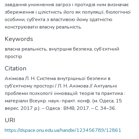
завдання уникнення загроз і протидія ним визначає
збереження і цілістність його як популяції, біологічної
особини, суб'екта з властивою йому здатністю
конструювати власну реальність.
Keywords
власна реальність
,
внутршня безпека
,
суб’єктний
простір
Citation
Акімова Л. Н. Система внутрішньої безпеки в
суб’єктному просторі / Л. Н. Акімова // Актуальні
проблеми психології інновацій: теорія та практика :
матеріали Всеукр. наук.-практ. конф. (м. Одеса, 15
верес. 2017 р.). – Одеса : ВМВ, 2017. – С. 34–36.
URI
https://dspace.onu.edu.ua/handle/123456789/12861