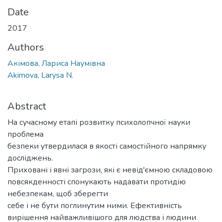
Date
2017
Authors
Акімова, Лариса Наумівна
Akimova, Larysa N.
Abstract
На сучасному етапі розвитку психолопчної науки
проблема
безпеки утвердилася в якості самостійного напрямку
досліджень.
Приховані і явні загрози, які є невід'ємною складовою
повсякденності спонукають надавати протидію
небезпекам, щоб зберегти
себе і не бути поглинутим ними. Ефективність
вирішення найважливішого для людства і людини