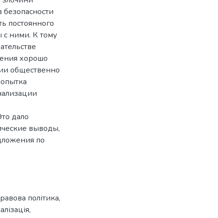
 безопасности
ть постоянного
с ними. К тому
ательстве
нения хорошо
ции общественно
попытка
нализации
Это дало
ические выводы,
дложения по
равова політика
,
алізація
,