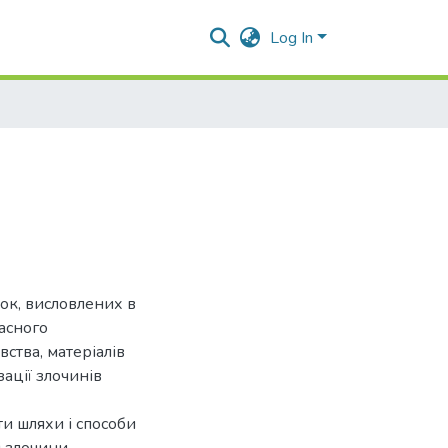
Log In
мок, висловлених в
часного
ства, матеріалів
зації злочинів
и шляхи і способи
і злочини