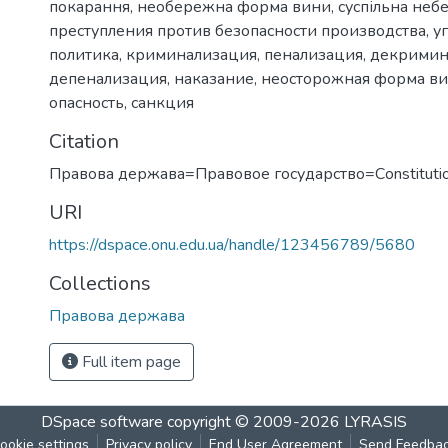
покарання
,
необережна форма вини
,
суспільна неб
преступления против безопасности производства
,
у
политика
,
криминализация
,
пенализация
,
декримин
депенализация
,
наказание
,
неосторожная форма в
опасность
,
санкция
Citation
Правова держава=Правовое государство=Сonstitutio
URI
https://dspace.onu.edu.ua/handle/123456789/5680
Collections
Правова держава
Full item page
DSpace software
copyright © 2009-2026
LYRASIS
ookie settings
Privacy policy
End User Agreement
Send Feedba