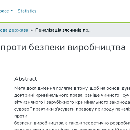
Space
Statistics
ова держава
Пеналізація злочинів проти безпеки виробництва
в проти безпеки виробництва
Abstract
Мета дослідження полягає в тому, щоб на основі ду
доктрині кримінального права, раніше чинного і су
вітчизняного і зарубіжного кримінального законодав
судово ї практики з’ясувати правову природу пеналі
проти
безпеки виробництва, а також теоретично розробит
вдосконалення кримінально-правових санкцій за ц