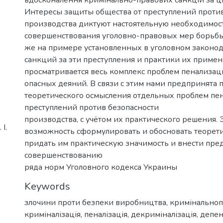
Интересы защиты общества от преступлений против
производства диктуют настоятельную необходимос
совершенствования уголовно-правовых мер борьбы 
же на примере установленных в уголовном законод
санкций за эти преступления и практики их приме
просматривается весь комплекс проблем пенализа
опасных деяний. В связи с этим нами предпринята 
теоретического осмысления отдельных проблем пе
преступлений против безопасности
производства, с учётом их практического решения. 
І.
возможность сформулировать и обосновать теорет
придать им практическую значимость и внести пре
совершенствованию
ряда норм Уголовного кодекса Украины
Keywords
злочини проти безпеки виробництва
,
кримінальноп
криміналізація
,
пеналізація
,
декриміналізація
,
депен