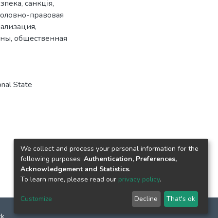
езпека
,
санкція
,
головно-правовая
ализация
,
ины
,
общественная
nal State
We collect and process your personal information for the
following purposes:
Authentication, Preferences,
Acknowledgement and Statistics
.
To learn more, please read our
privacy policy
.
Customize
Decline
That's ok
ck