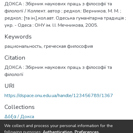
ДОКСА : Збiрник наукових праць з фiлософiї та
фiлологiї / Коллект. автор ; редкол.: Верников, М. М. ;
редкол.: [та iн.],кол.авт. Одеська гуманiтарна традицiя ;
укр. - Одеса : ОНУ iм. I.I. Мечникова, 2005.
Keywords
рациональность
,
греческая философия
Citation
ДОКСА : Збiрник наукових праць з фiлософiї та
фiлологiї
URI
https://dspace.onu.edu.ua/handle/123456789/1367
Collections
Δόξα / Докса
We collect and process your personal information for the
Full item page
following purposes:
Authentication, Preferences,