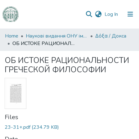
(current)
Log In
Communities
Home
Наукові видання ОНУ імені І. І. Мечникова
Δόξα / Докса
&
ОБ ИСТОКЕ РАЦИОНАЛЬНОСТИ ГРЕЧЕСКОЙ ФИЛОСОФИИ
Collections
ОБ ИСТОКЕ РАЦИОНАЛЬНОСТИ
All of DSpace
ГРЕЧЕСКОЙ ФИЛОСОФИИ
Statistics
Files
23-31+.pdf
(234.79 KB)