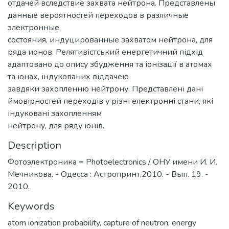
отдачей вследствие захвата нейтрона. Представлены
данные вероятностей переходов в различные
электронные
состояния, индуцированные захватом нейтрона, для
ряда ионов. Релятивістський енергетичний підхід
адаптовано до опису збудження та іонізації в атомах
та іонах, індукованих віддачею
завдяки захопленню нейтрону. Представлені дані
ймовірностей переходів у різні електронні стани, які
індуковані захопленням
нейтрону, для ряду іонів.
Description
Фотоэлектроника = Photoelectronics / ОНУ имени И. И.
Мечникова. - Одесса : Астропринт,2010. - Вып. 19. -
2010.
Keywords
atom ionization probability
,
capture of neutron
,
energy