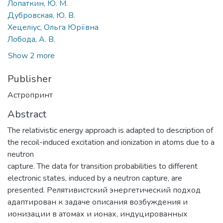
Лопаткин, Ю. М.
Дубровская, Ю. В.
Хецеліус, Ольга Юріївна
Лобода, А. В.
Show 2 more
Publisher
Астропринт
Abstract
The relativistic energy approach is adapted to description of
the recoil-induced excitation and ionization in atoms due to a
neutron
capture. The data for transition probabilities to different
electronic states, induced by a neutron capture, are
presented. Релятивистский энергетический подход
адаптирован к задаче описания возбуждения и
ионизации в атомах и ионах, индуцированных