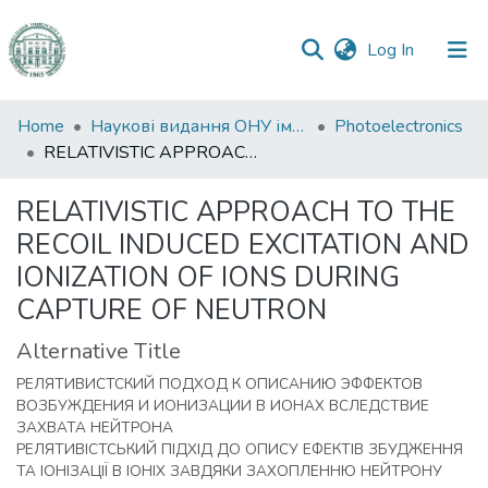
(current)
Log In
Communities
Home
Наукові видання ОНУ імені І. І. Мечникова
Photoelectronics
&
RELATIVISTIC APPROACH TO THE RECOIL INDUCED EXCITATION AND IONIZATION OF IONS DURING CAPTURE OF NEUTRON
Collections
RELATIVISTIC APPROACH TO THE
All of DSpace
RECOIL INDUCED EXCITATION AND
IONIZATION OF IONS DURING
Statistics
CAPTURE OF NEUTRON
Alternative Title
РЕЛЯТИВИСТСКИЙ ПОДХОД К ОПИСАНИЮ ЭФФЕКТОВ
ВОЗБУЖДЕНИЯ И ИОНИЗАЦИИ В ИОНАХ ВСЛЕДСТВИЕ
ЗАХВАТА НЕЙТРОНА
РЕЛЯТИВІСТСЬКИЙ ПІДХІД ДО ОПИСУ ЕФЕКТІВ ЗБУДЖЕННЯ
ТА ІОНІЗАЦІЇ В ІОНІХ ЗАВДЯКИ ЗАХОПЛЕННЮ НЕЙТРОНУ