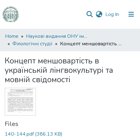
(current)
Log In
Communities
Home
Наукові видання ОНУ імені І. І. Мечникова
&
Філологічні студії
Концепт меншовартість в українській лінгвокультурі та мовній свідомості
Collections
Концепт меншовартість в
All of DSpace
українській лінгвокультурі та
мовній свідомості
Statistics
Files
140-144.pdf
(386.13 KB)