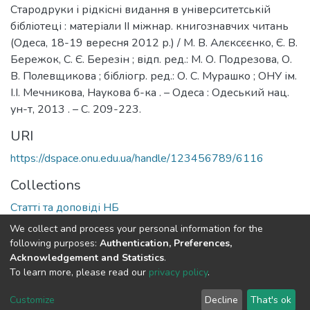
Стародруки і рідкісні видання в університетській
бібліотеці : матеріали II міжнар. книгознавчих читань
(Одеса, 18-19 вересня 2012 р.) / М. В. Алєксєєнко, Є. В.
Бережок, С. Є. Березін ; відп. ред.: М. О. Подрезова, О.
В. Полевщикова ; бібліогр. ред.: О. С. Мурашко ; ОНУ ім.
І.І. Мечникова, Наукова б-ка . – Одеса : Одеський нац.
ун-т, 2013 . – С. 209-223.
URI
https://dspace.onu.edu.ua/handle/123456789/6116
Collections
Статті та доповіді НБ
We collect and process your personal information for the
Full item page
following purposes:
Authentication, Preferences,
Acknowledgement and Statistics
.
To learn more, please read our
privacy policy
.
DSpace software
copyright © 2009-2026
LYRASIS
Cookie
Privacy
End User
Send
Customize
Decline
That's ok