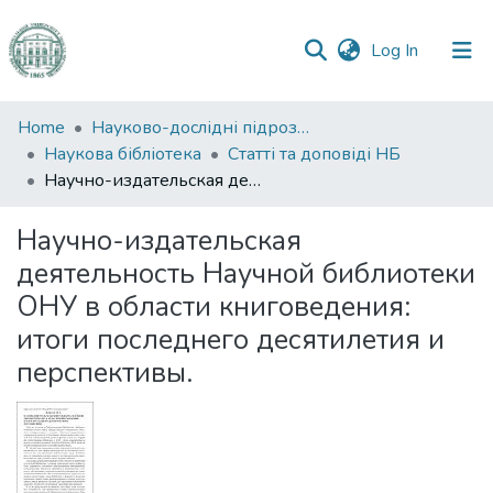
(current)
Log In
Communities
Home
Науково-дослідні підрозділи
&
Наукова бібліотека
Статті та доповіді НБ
Collections
Научно-издательская деятельность Научной библиотеки ОНУ в области книговедения: итоги последнего десятилетия и перспективы.
All of DSpace
Научно-издательская
деятельность Научной библиотеки
Statistics
ОНУ в области книговедения:
итоги последнего десятилетия и
перспективы.