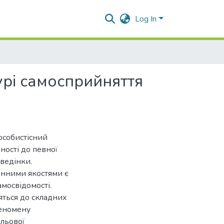
Log In
урі самосприйняття
особистісний
ності до певної
оведінки.
інними якостями є
мосвідомості.
яться до складних
феномену
льової