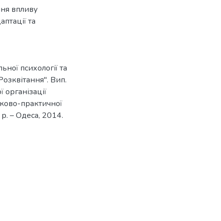
ння впливу
аптації та
льної психології та
Розквітання". Вип.
ї організації
уково-практичної
р. – Одеса, 2014.