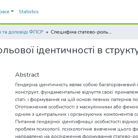
Space
Statistics
ті та доповіді ФПСР
Специфіка статево-рольової ідентичності в структурі самосприйняття особистості
льової ідентичності в структ
Abstract
Гендерна ідентичність являє собою багаторівневий 
конструкт, фундаментальне відчуття своєї приналеж
статі, і формування на цій основі певних патернів п
Ототожнення особистості з маскулінними або фемін
одним з центральних і організуючих компонентів са
Питання гендерної ідентифікації особистості віднос
проблем психології, психологічне вивчення цього 
направлено на дослідження формування статево-ро