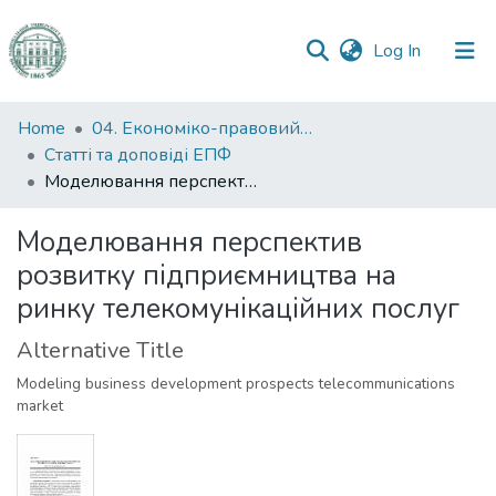
(current)
Log In
Communities
Home
04. Економіко-правовий факультет
&
Статті та доповіді ЕПФ
Collections
Моделювання перспектив розвитку підприємництва на ринку телекомунікаційних послуг
All of DSpace
Моделювання перспектив
розвитку підприємництва на
Statistics
ринку телекомунікаційних послуг
Alternative Title
Modeling business development prospects telecommunications
market