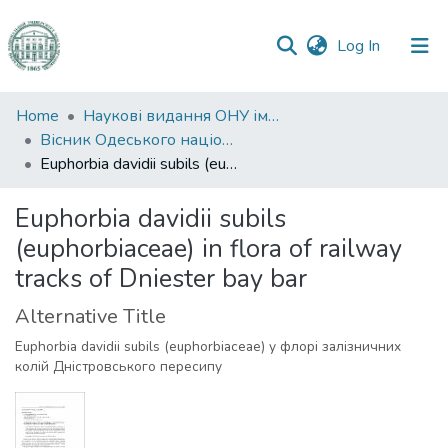
(current)
Log In
Communities
Home
Наукові видання ОНУ імені І. І. Мечникова
&
Вісник Одеського національного університету. Біологія
Collections
Euphorbia davidii subils (euphorbiaceae) in flora of railway tracks of Dniester bay bar
All of DSpace
Euphorbia davidii subils
(euphorbiaceae) in flora of railway
Statistics
tracks of Dniester bay bar
Alternative Title
Euphorbia davidii subils (euphorbiaceae) у флорі залізничних
колій Дністровського пересипу