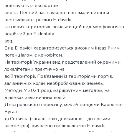
пов’язують із експортом
зерна. Певний час науковці піднімали питання
ідентифікації рослин Е. davidii
на нових територіях, оскільки цей вид морфологічно
подібний до E. dentata
agg.
Вид Е. davidii характеризується високим інвазійним
потенціалом, є кенофітом.
На території України вид представлений окремими
локалітетами практично на
всій території. Пов’язаний із територіями портів,
залізничних колій, необроблюваних земель.
Методи. У 2021 році, маршрутним методом, на
ділянках залізничних колій
Дністровського пересипу, між з/станціями Кароліна-
Бугаз
та Сонячна (загаль-ною довжиною – до восьми
кілометрів), виявлено сім локалітетів E. davidii;