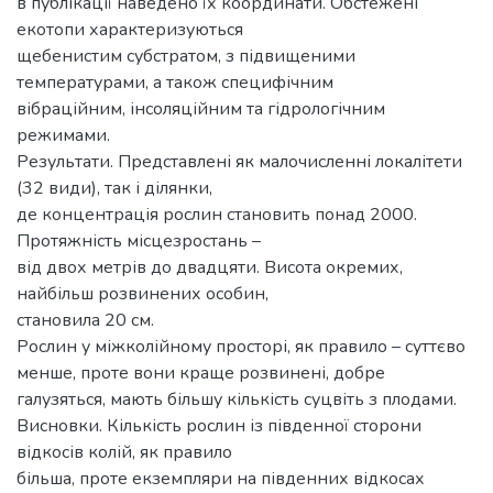
в публікації наведено їх координати. Обстежені
екотопи характеризуються
щебенистим субстратом, з підвищеними
температурами, а також специфічним
вібраційним, інсоляційним та гідрологічним
режимами.
Результати. Представлені як малочисленні локалітети
(32 види), так і ділянки,
де концентрація рослин становить понад 2000.
Протяжність місцезростань –
від двох метрів до двадцяти. Висота окремих,
найбільш розвинених особин,
становила 20 см.
Рослин у міжколійному просторі, як правило – суттєво
менше, проте вони краще розвинені, добре
галузяться, мають більшу кількість суцвіть з плодами.
Висновки. Кількість рослин із південної сторони
відкосів колій, як правило
більша, проте екземпляри на південних відкосах