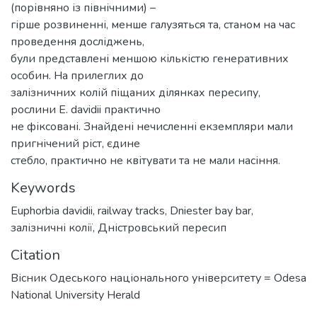
(порівняно із північними) –
гірше розвиненні, менше галузяться та, станом на час
проведення досліджень,
були представлені меншою кількістю генеративних
особин. На прилеглих до
залізничних колій піщаних ділянках пересипу,
рослини E. davidii практично
не фіксовані. Знайдені нечисленні екземпляри мали
пригнічений ріст, єдине
стебло, практично не квітувати та не мали насіння.
Keywords
Euphorbia davidii
,
railway tracks
,
Dniester bay bar
,
залізничні колії
,
Дністровський пересип
Citation
Вісник Одеського національного університету = Odesa
National University Herald