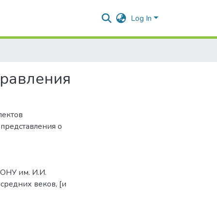
Log In
правления
пектов
 представления о
 ОНУ им. И.И.
 средних веков, [и