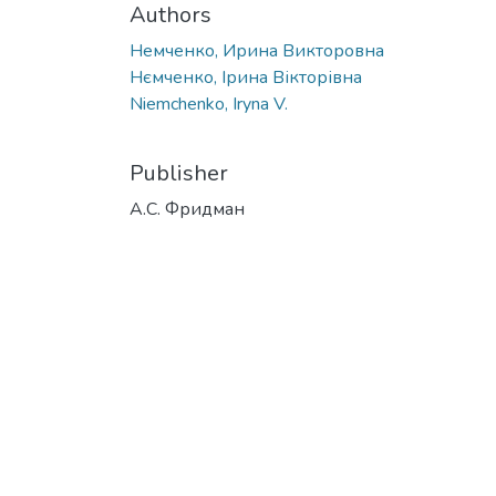
Authors
Немченко, Ирина Викторовна
Нємченко, Ірина Вікторівна
Niemchenko, Iryna V.
Publisher
А.С. Фридман