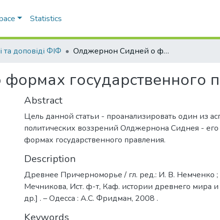
Space
Statistics
і та доповіді ФІФ
Олджернон Сидней о формах государственного правления
 формах государственного 
Abstract
Цель данной статьи - проанализировать один из ас
политических воззрений Олджернона Сиднея - его
формах государственного правления.
Description
Древнее Причерноморье / гл. ред.: И. В. Немченко ;
Мечникова, Ист. ф-т, Каф. истории древнего мира и
др.] . – Одесса : А.С. Фридман, 2008 .
Keywords