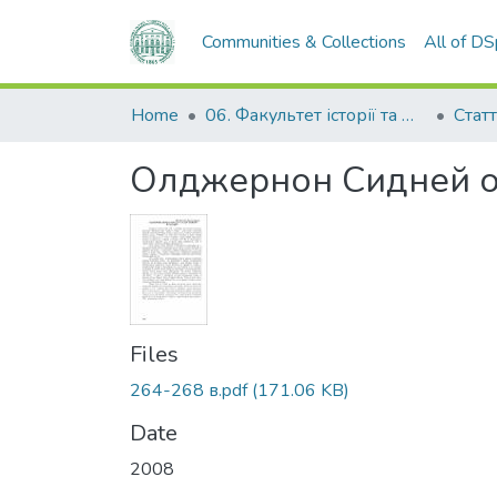
Communities & Collections
All of D
Home
06. Факультет історії та філософії
Статт
Олджернон Сидней о
Files
264-268 в.pdf
(171.06 KB)
Date
2008