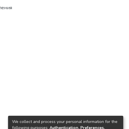
ления
We collect and process your personal information for the
following purposes:
Authentication, Preferences,