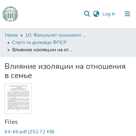
(current)
Log In
Communities
Home
10. Факультет психології та соціальної роботи
&
Статті та доповіді ФПСР
Collections
Влияние изоляции на отношения в семье
All of DSpace
Влияние изоляции на отношения
в семье
Statistics
Files
64-66.pdf
(252.72 KB)