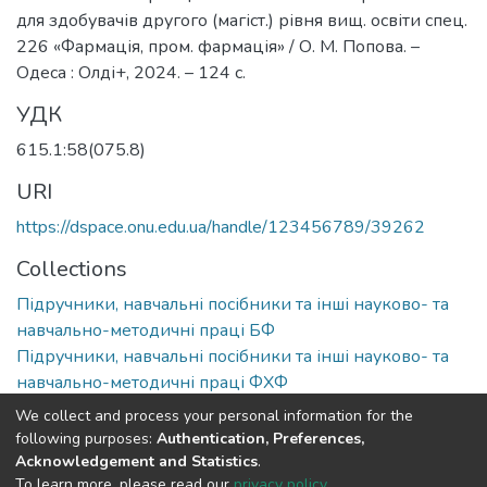
для здобувачів другого (магіст.) рівня вищ. освіти спец.
226 «Фармація, пром. фармація» / О. М. Попова. –
Одеса : Олді+, 2024. – 124 с.
УДК
615.1:58(075.8)
URI
https://dspace.onu.edu.ua/handle/123456789/39262
Collections
Підручники, навчальні посібники та інші науково- та
навчально-методичні праці БФ
Підручники, навчальні посібники та інші науково- та
навчально-методичні праці ФХФ
We collect and process your personal information for the
Full item page
following purposes:
Authentication, Preferences,
Acknowledgement and Statistics
.
To learn more, please read our
privacy policy
.