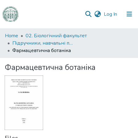
(current)
Log In
Communities
Home
02. Біологічний факультет
&
Підручники, навчальні посібники та інші науково- та навчально-методичні праці БФ
Collections
Фармацевтична ботаніка
All of DSpace
Фармацевтична ботаніка
Statistics