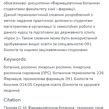
обов’язкової дисципліни «Фармацевтична ботаніка»
студентами факультету хімії і фармації.
Даний термінологічний словник розроблений з
метою надання практичної допомоги студентам-
магістрантам в організації їх самостійної роботи з
даного курсу та підготовки до державного іспиту
«Крок 1». Також словник може бути використаний
здобувачами вищої освіти за спеціальністю 091
Біологія та іншими зацікавленими сторонами.
Keywords
ботаніка
,
рослини
,
лікарські рослини
,
лікарська
рослинна сировина (ЛРС)
,
ботанічна термінологія
,
226
Фармація, промислова фармація
,
091 Біологія та
біохімія
,
014.05 Середня освіта (Біологія та здоров'я
людини)
Citation
Попова О. М. Фармацевтична ботаніка : термінол. слов.