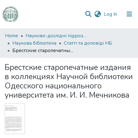
(current)
Log In
Communities
Home
Науково-дослідні підрозділи
&
Наукова бібліотека
Статті та доповіді НБ
Collections
Брестские старопечатные издания в коллекциях Научной библиотеки Одесского национального университета им. И. И. Мечникова
All of DSpace
Брестские старопечатные издания
в коллекциях Научной библиотеки
Statistics
Одесского национального
университета им. И. И. Мечникова