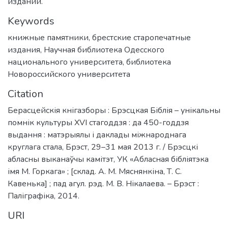
изданий.
Keywords
книжные памятники
,
брестские старопечатные
издания
,
Научная библиотека Одесского
национального университета
,
библиотека
Новороссийского университета
Citation
Берасцейскія кнігазборы : Брэсцкая Біблія – унікальны
помнік культуры XVI стагоддзя : да 450-годдзя
выдання : матэрыялы і даклады міжнароднага
круглага стала, Брэст, 29–31 мая 2013 г. / Брэсцкі
абласны выканаўчы камітэт, УК «Абласная бібліятэка
імя М. Горкага» ; [склад. А. М. Мяснянкіна, Т. С.
Кавенька] ; пад агул. рэд. М. В. Нікалаева. – Брэст :
Паліграфіка, 2014.
URI