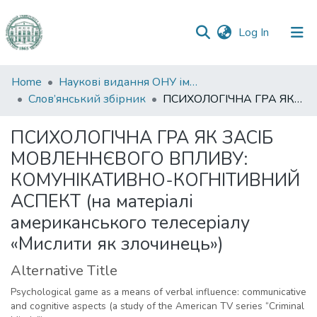
(current)
Log In
Communities
Home
Наукові видання ОНУ імені І. І. Мечникова
&
Слов’янський збірник
ПСИХОЛОГІЧНА ГРА ЯК ЗАСІБ МОВЛЕННЄВОГО ВПЛИВУ: КОМУНІКАТИВНО-КОГНІТИВНИЙ АСПЕКТ (на матеріалі американського телесеріалу «Мислити як злочинець»)
Collections
ПСИХОЛОГІЧНА ГРА ЯК ЗАСІБ
All of DSpace
МОВЛЕННЄВОГО ВПЛИВУ:
КОМУНІКАТИВНО-КОГНІТИВНИЙ
Statistics
АСПЕКТ (на матеріалі
американського телесеріалу
«Мислити як злочинець»)
Alternative Title
Psychological game as a means of verbal influence: communicative
and cognitive aspects (a study of the American TV series “Criminal