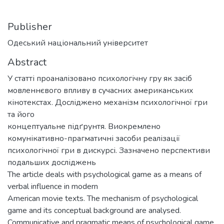
Publisher
Одеський національний університет
Abstract
У статті проаналізовано психологічну гру як засіб
мовленнєвого впливу в сучасних американських
кінотекстах. Досліджено механізм психологічної гри
та його
концептуальне підґрунтя. Виокремлено
комунікативно-прагматичні засоби реалізації
психологічної гри в дискурсі. Зазначено перспективи
подальших досліджень
The article deals with psychological game as a means of
verbal influence in modern
American movie texts. The mechanism of psychological
game and its conceptual background are analysed.
Communicative and pragmatic means of psychological game