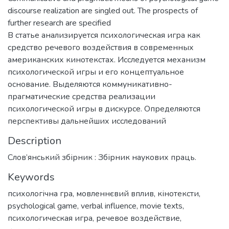
discourse realization are singled out. The prospects of
further research are specified
В статье анализируется психологическая игра как
средство речевого воздействия в современных
американских кинотекстах. Исследуется механизм
психологической игры и его концептуальное
основание. Выделяются коммуникативно-
прагматические средства реализации
психологической игры в дискурсе. Определяются
перспективы дальнейших исследований
Description
Слов’янський збірник : Збірник наукових праць.
Keywords
психологічна гра
,
мовленнєвий вплив
,
кінотексти
,
psychological game
,
verbal influence
,
movie texts
,
психологическая игра
,
речевое воздействие
,