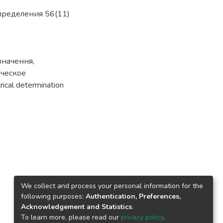
пределения 56(11)
значення
,
ческое
ical determination
We collect and process your personal information for the
following purposes:
Authentication, Preferences,
Acknowledgement and Statistics
.
To learn more, please read our
privacy policy
.