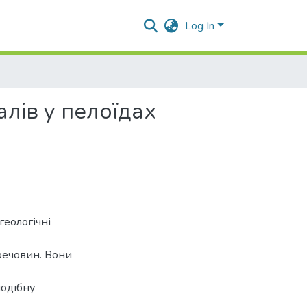
Log In
лів у пелоїдах
геологічні
речовин. Вони
подібну