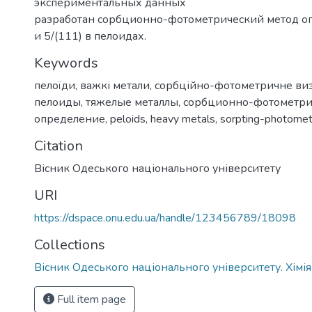
экспериментальных данных
разработан сорбционно-фотометрический метод о
и 5/(111) в пелоидах.
Keywords
пелоїди
,
важкі метали
,
сорбційно-фотометричне ви
пелоиды
,
тяжелые металлы
,
сорбционно-фотометри
определение
,
peloids
,
heavy metals
,
sorpting-photometr
Citation
Вісник Одеського національного університету
URI
https://dspace.onu.edu.ua/handle/123456789/18098
Collections
Вісник Одеського національного університету. Хімія
Full item page