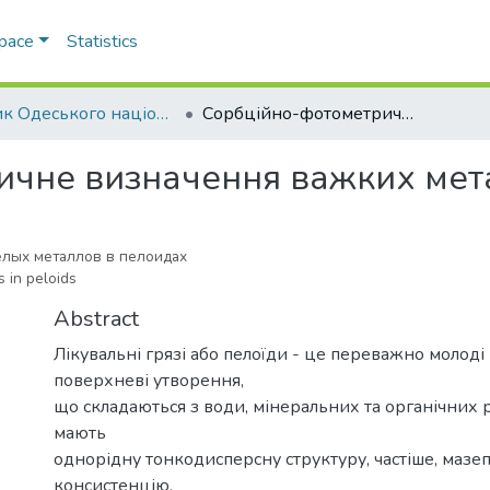
Space
Statistics
Вісник Одеського національного університету. Хімія
Сорбційно-фотометричне визначення важких металів у пелоїдах
чне визначення важких мета
лых металлов в пелоидах
 in peloids
Abstract
Лікувальні грязі або пелоїди - це переважно молоді 
поверхневі утворення,
що складаються з води, мінеральних та органічних 
мають
однорідну тонкодисперсну структуру, частіше, мазе
консистенцію,