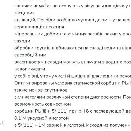
завдяки чому їх застосовують у лікувальних цілях у 
місцевих
аплікацій. Пелоїди особливо чутливі до змін у навк
середовищі: внесення
мінеральних добрив та хімічних засобів захисту рос
заходи
обробки грунтів відбиваються на складі води та від
адсорбційним
властивостям пелоїди можуть вилучати з водних роз
накопичувати
у собі різні, у тому числі й шкідливі для людини реч
Оптимизированы условия статической сорбции РЬ(II)
также ионов-спутников
силикагелями различной степени дисперсности. По
возможность совместной
сорбции РЬ(II) и 5/(111) при pH 8 с последующей де
0,1 М уксусной кислотой,
І.
а 5/(111) - 1М серной кислотой. Исходя из получен