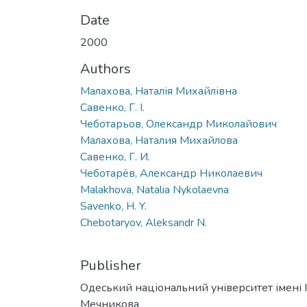
Date
2000
Authors
Малахова, Наталія Михайлівна
Савенко, Г. І.
Чеботарьов, Олександр Миколайович
Малахова, Наталия Михайлова
Савенко, Г. И.
Чеботарёв, Александр Николаевич
Malakhova, Natalia Nykolaevna
Savenko, H. Y.
Chebotaryov, Aleksandr N.
Publisher
Одеський національний університет імені І. 
Мечникова