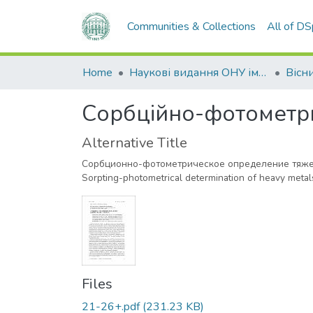
Communities & Collections
All of D
Home
Наукові видання ОНУ імені І. І. Мечникова
Сорбційно-фотометри
Alternative Title
Сорбционно-фотометрическое определение тяже
Sorpting-photometrical determination of heavy metals
Files
21-26+.pdf
(231.23 KB)