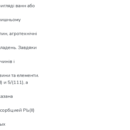
вигляді ванн або
олишньому
лин, агротехнічні
кладень. Завдяки
чинів і
овини та елементи.
 и 5/(111), а
казана
сорбцией РЬ(II)
ных