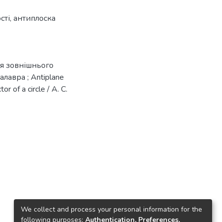
сті
,
антиплоска
ля зовнішнього
лавра ; Antiplane
r of a circle / А. С.
We collect and process your personal information for the
following purposes:
Authentication, Preferences,