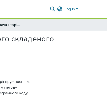
Log In
Антиплоска задача теорії пружності для зовнішнього складеного сектору кола
ого складеного
рії пружності для
ям методу
ограмного коду,