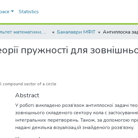
Space
Statistics
Факультет математики, фізики та інформаційних технологій
Бакалаври МФІТ
орії пружності для зовнішнь
al compound sector of a circle
Abstract
У роботі викладено розв’язок антиплоскої задачі тео
зовнішнього складеного сектору кола с застосуванн
інтегральних перетворень. Також, за допомогою пр
надані декілька візуалізацій знайденого розв’язку.