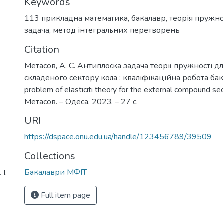
Keywords
113 прикладна математика
,
бакалавр
,
теорія пружно
задача
,
метод інтегральних перетворень
Citation
Метасов, А. С. Антиплоска задача теорії пружності д
складеного сектору кола : кваліфікаційна робота бака
problem of elasticiti theory for the external compound secto
Метасов. – Одеса, 2023. – 27 с.
URI
https://dspace.onu.edu.ua/handle/123456789/39509
Collections
Бакалаври МФІТ
І.
Full item page