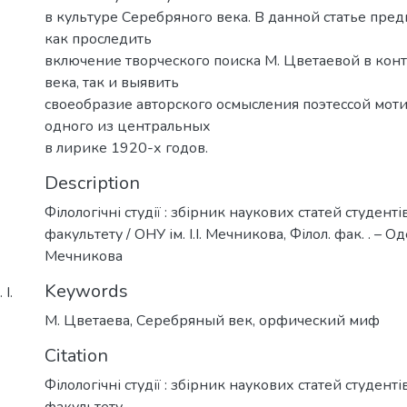
в культуре Серебряного века. В данной статье пре
как проследить
включение творческого поиска М. Цветаевой в кон
века, так и выявить
своеобразие авторского осмысления поэтессой моти
одного из центральных
в лирике 1920-х годов.
Description
Філологічні студії : збірник наукових статей студенті
факультету / ОНУ ім. І.І. Мечникова, Філол. фак. . – Одес
Мечникова
Keywords
І.
М. Цветаева
,
Серебряный век
,
орфический миф
Citation
Філологічні студії : збірник наукових статей студенті
факультету