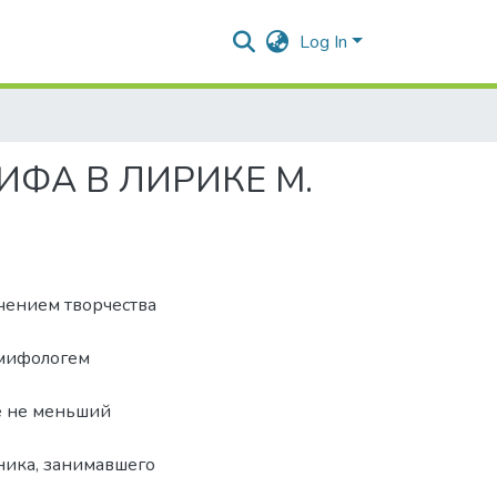
Log In
ФА В ЛИРИКЕ М.
чением творчества
 мифологем
же не меньший
ника, занимавшего