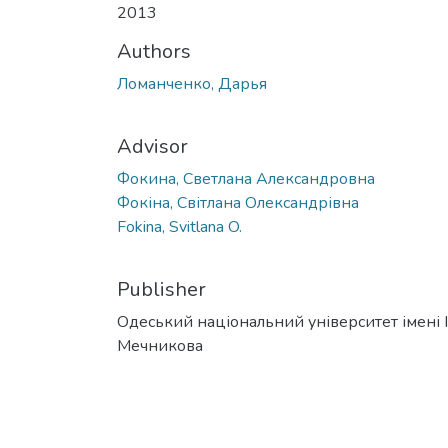
2013
Authors
Ломанченко, Дарья
Advisor
Фокина, Светлана Александровна
Фокіна, Світлана Олександрівна
Fokina, Svitlana O.
Publisher
Одеський національний університет імені І. 
Мечникова