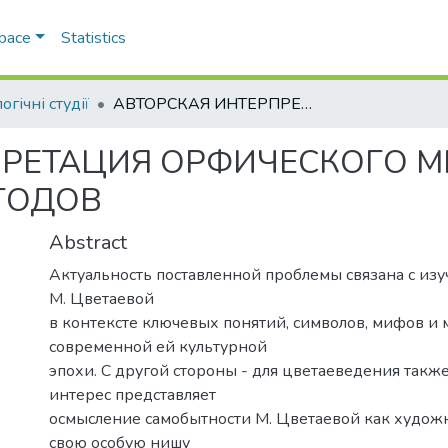
Space
Statistics
огічні студії
АВТОРСКАЯ ИНТЕРПРЕТАЦИЯ ОРФИЧЕСКОГО МИФА В ЛИРИКЕ М. ЦВЕТАЕВОЙ 1920-х ГОДОВ
РЕТАЦИЯ ОРФИЧЕСКОГО МИ
 ГОДОВ
Abstract
Актуальность поставленной проблемы связана с изу
М. Цветаевой
в контексте ключевых понятий, символов, мифов и
современной ей культурной
эпохи. С другой стороны - для цветаеведения так
интерес представляет
осмысление самобытности М. Цветаевой как худож
свою особую нишу