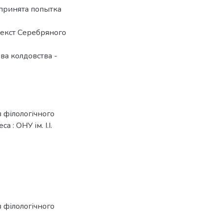
дпринята попытка
текст Серебряного
ва колдовства -
в філологічного
а : ОНУ ім. І.І.
в філологічного