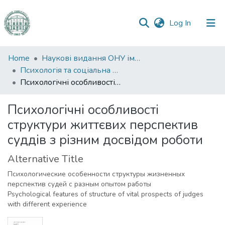
(current)
Log In
Communities
Home
Наукові видання ОНУ імені І. І. Мечникова
&
Психологія та соціальна робота
Collections
Психологічні особливості структури життєвих перспектив суддів з різним досвідом роботи
All of DSpace
Психологічні особливості
структури життєвих перспектив
Statistics
суддів з різним досвідом роботи
Alternative Title
Психологические особенности структуры жизненных
перспектив судей с разным опытом работы
Psychological features of structure of vital prospects of judges
with different experience