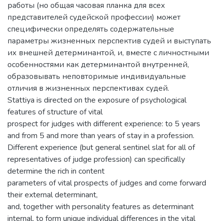
работы (но общая часовая планка для всех
представителей судейской профессии) может
специфически определять содержательные
параметры жизненных перспектив судей и выступать
их внешней детерминантой, и, вместе с личностными
особенностями как детерминантой внутренней,
образовывать неповторимые индивидуальные
отличия в жизненных перспективах судей.
Stattiya is directed on the exposure of psychological
features of structure of vital
prospect for judges with different experience: to 5 years
and from 5 and more than years of stay in a profession.
Different experience (but general sentinel slat for all of
representatives of judge profession) can specifically
determine the rich in content
parameters of vital prospects of judges and come forward
their external determinant,
and, together with personality features as determinant
internal, to form unique individual differences in the vital