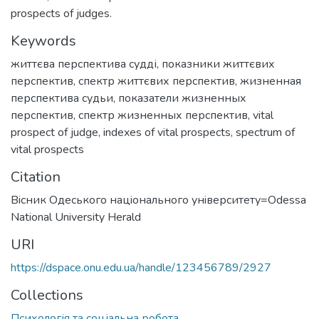
prospects of judges.
Keywords
життєва перспектива судді
,
показники життєвих
перспектив
,
спектр життєвих перспектив
,
жизненная
перспектива судьи
,
показатели жизненных
перспектив
,
спектр жизненных перспектив
,
vital
prospect of judge
,
indexes of vital prospects
,
spectrum of
vital prospects
Citation
Вiсник Одеського нацiонального унiверситету=Odessa
National University Herald
URI
https://dspace.onu.edu.ua/handle/123456789/2927
Collections
Психологія та соціальна робота