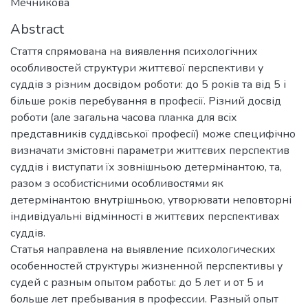
Мечникова
Abstract
Стаття спрямована на виявлення психологічних
особливостей структури життєвої перспективи у
суддів з різним досвідом роботи: до 5 років та від 5 і
більше років перебування в професії. Різний досвід
роботи (але загальна часова планка для всіх
представників суддівської професії) може специфічно
визначати змістовні параметри життєвих перспектив
суддів і виступати їх зовнішньою детермінантою, та,
разом з особистісними особливостями як
детермінантою внутрішньою, утворювати неповторні
індивідуальні відмінності в життєвих перспективах
суддів.
Статья направлена на выявление психологических
особенностей структуры жизненной перспективы у
судей с разным опытом работы: до 5 лет и от 5 и
больше лет пребывания в профессии. Разный опыт