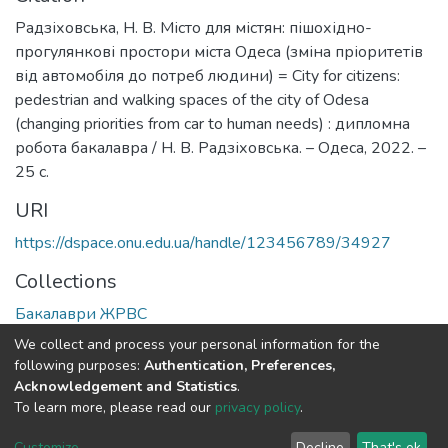
Радзіховська, Н. В. Місто для містян: пішохідно-
прогулянкові простори міста Одеса (зміна пріоритетів
від автомобіля до потреб людини) = City for citizens:
pedestrian and walking spaces of the city of Odesa
(changing priorities from car to human needs) : дипломна
робота бакалавра / Н. В. Радзіховська. – Одеса, 2022. –
25 с.
URI
https://dspace.onu.edu.ua/handle/123456789/34927
Collections
Бакалаври ЖРВС
We collect and process your personal information for the
Full item page
following purposes:
Authentication, Preferences,
Acknowledgement and Statistics
.
To learn more, please read our
privacy policy
.
DSpace software
copyright © 2009-2026
LYRASIS
Cookie
Privacy
End User
Send
Customize
Decline
That's ok