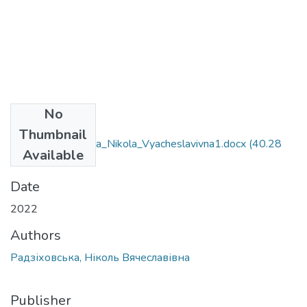
No
Files
Thumbnail
061_Radzikhovska_Nikola_Vyacheslavivna1.docx
(40.28
Available
KB)
Date
2022
Authors
Радзіховська, Ніколь Вячеславівна
Publisher