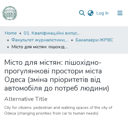
(current)
Log In
Communities
Home
01. Кваліфікаційні випускні роботи здобувачів вищої освіти
&
Факультет журналістики, реклами та видавничої справи
Бакалаври ЖРВС
Collections
Місто для містян: пішохідно-прогулянкові простори міста Одеса (зміна пріоритетів від автомобіля до потреб людини)
All of DSpace
Місто для містян: пішохідно-
прогулянкові простори міста
Statistics
Одеса (зміна пріоритетів від
автомобіля до потреб людини)
Alternative Title
City for citizens: pedestrian and walking spaces of the city of
Odesa (changing priorities from car to human needs)