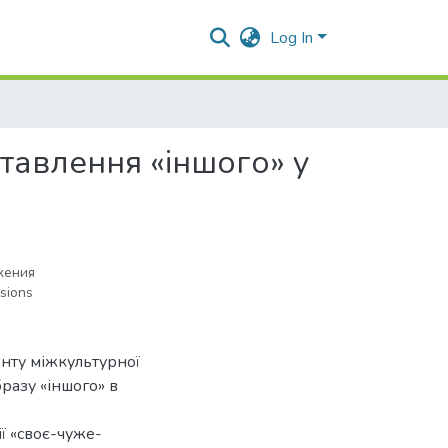
Log In
ставлення «іншого» у
жения
isions
енту міжкультурної
разу «іншого» в
ії «своє-чуже-