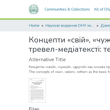
Communities & Collections
All of D
Home
Наукові видання ОНУ імені І. І. Мечникова
Діало
Концепти «свій», «чу
тревел-медіатексті: 
Alternative Title
Концепты «свой», «чужой», «другой» как основа 
The concepts of «our», «alien», «other» as the basis fo
Files