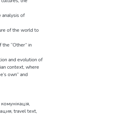
 cultures, the
 analysis of
ure of the world to
f the “Other” in
tion and evolution of
nian context, where
ne’s own” and
 комунікація
,
кация
,
travel text
,