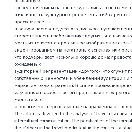
вызванную
сосредоточением на опыте журналиста, а не на мест
цикличность культурных репрезентаций «другого»,
прослеживается
в копиях востоковедческого дискурса путешественн
стереотипность изображения «других», что вызва
местных голосов; стереотипное изображение стран
акцентированием на негативных аспектах или риска
что подчеркивает насколько хорошо дома; предост
ожидаемых
аудиторией репрезентаций «другого», что служит
собственных ценностей и убеждений аудитории и я
маркетинговых стратегий. В статье проанализирова
изученности особенностей представления «другого»
медиатексте
и обозначены перспективные направления исследо
The article is devoted to the analysis of travel discourse 
intercultural communication. The peculiarities of the forma
the «Other» in the travel media text in the context of stud