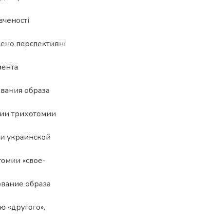
вченості
лено перспективні
мента
вания образа
ции трихотомии
 и украинской
томии «свое-
вание образа
ю «другого»,