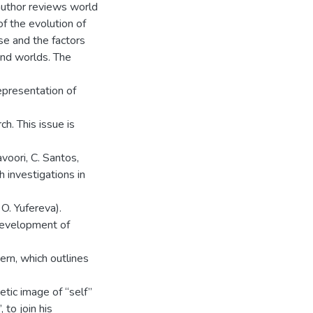
author reviews world
of the evolution of
se and the factors
and worlds. The
representation of
ch. This issue is
avoori, C. Santos,
h investigations in
 O. Yufereva).
development of
ern, which outlines
etic image of “self”
 to join his