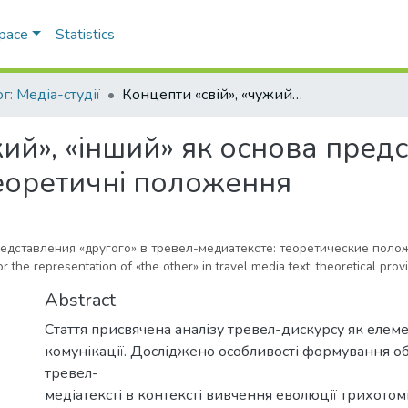
Space
Statistics
г: Медіа-студії
Концепти «свій», «чужий», «інший» як основа представлення «іншого» у тревел-медіатексті: теоретичні положення
жий», «інший» як основа пред
теоретичні положення
представления «другого» в тревел-медиатексте: теоретические поло
r the representation of «the other» in travel media text: theoretical prov
Abstract
Стаття присвячена аналізу тревел-дискурсу як елем
комунікації. Досліджено особливості формування об
тревел-
медіатексті в контексті вивчення еволюції трихотом