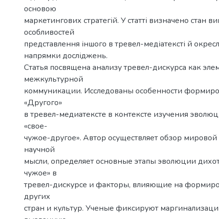
основою
маркетингових стратегій. У статті визначено стан ви
особливостей
представлення іншого в тревел-медіатексті й окрес
напрямки досліджень.
Статья посвящена анализу тревел-дискурса как эле
межкультурной
коммуникации. Исследованы особенности формиро
«Другого»
в тревел-медиатексте в контексте изучения эволю
«свое-
чужое-другое». Автор осуществляет обзор мировой
научной
мысли, определяет основные этапы эволюции дихо
чужое» в
тревел-дискурсе и факторы, влияющие на формиро
других
стран и культур. Ученые фиксируют маргинализаци