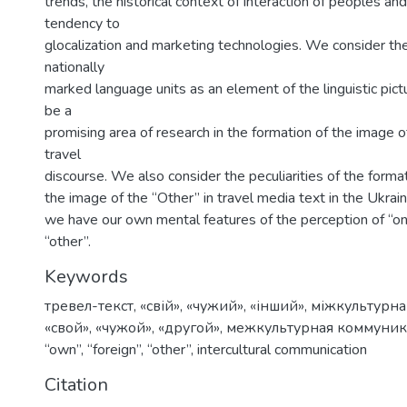
trends, the historical context of interaction of peoples and
tendency to
glocalization and marketing technologies. We consider the
nationally
marked language units as an element of the linguistic pict
be a
promising area of research in the formation of the image o
travel
discourse. We also consider the peculiarities of the forma
the image of the “Other” in travel media text in the Ukrai
we have our own mental features of the perception of “o
“other”.
Keywords
тревел-текст
,
«свій»
,
«чужий»
,
«інший»
,
міжкультурна
«свой»
,
«чужой»
,
«другой»
,
межкультурная коммуни
“own”
,
“foreign”
,
“other”
,
intercultural communication
Citation