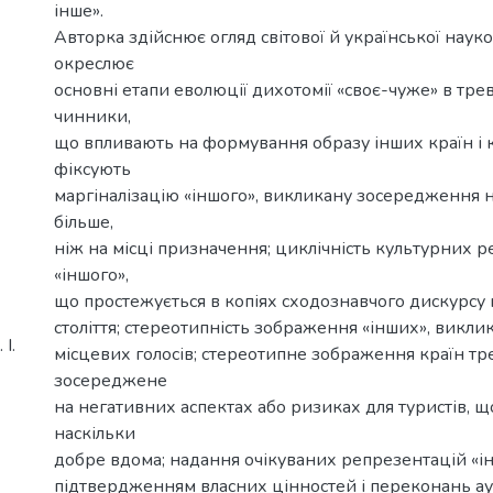
інше».
Авторка здійснює огляд світової й української науко
окреслює
основні етапи еволюції дихотомії «своє-чуже» в тре
чинники,
що впливають на формування образу інших країн і к
фіксують
маргіналізацію «іншого», викликану зосередження н
більше,
ніж на місці призначення; циклічність культурних 
«іншого»,
що простежується в копіях сходознавчого дискурсу 
століття; стереотипність зображення «інших», викл
І.
місцевих голосів; стереотипне зображення країн тре
зосереджене
на негативних аспектах або ризиках для туристів, 
наскільки
добре вдома; надання очікуваних репрезентацій «ін
підтвердженням власних цінностей і переконань ауд