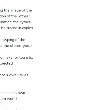
ng the image of the
tion of the “other”
nation; the cyclical
n be traced in copies
reotyping of the
s; the stereotypical
 risks for tourists,
expected
ence’s own values
rse has its own
dern world