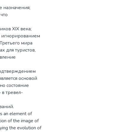
е назначения;
 что
иков XIX века;
но игнорированием
 Третьего мира
х для туристов,
авление
 подтверждением
вляется основой
но состояние
 в тревел-
ваний.
as an element of
tion of the image of
ying the evolution of