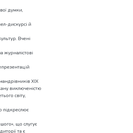
вої думки,
вел-дискурсі й
ультур. Вчені
а журналістові
репрезентацій
мандрівників ХІХ
икану виключеністю
тього світу,
що підкреслює
шого», що слугує
иторії та є