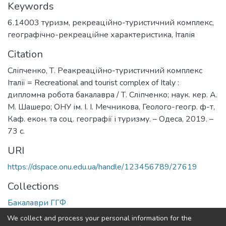
Keywords
6.14003 туризм
,
рекреаційно-туристичний комплекс
,
географічно-рекреаційне характеристика
,
Італія
Citation
Сліпченко, Т. Реакреаційно-туристичний комплекс
Італії = Recreational and tourist complex of Italy :
дипломна робота бакалавра / Т. Сліпченко; наук. кер. А.
М. Шашеро; ОНУ ім. І. І. Мечникова, Геолого-геогр. ф-т,
Каф. екон. та соц. географії і туризму. – Одеса, 2019. –
73 с.
URI
https://dspace.onu.edu.ua/handle/123456789/27619
Collections
Бакалаври ГГФ
We collect and process your personal information for the
Full item page