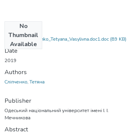
No
Files
Thumbnail
6.14003_Slipchenko_Tetyana_Vasylivna.doc1.doc
(89 KB)
Available
Date
2019
Authors
Сліпченко, Тетяна
Publisher
Одеський національний університет імені І. І.
Мечникова
Abstract