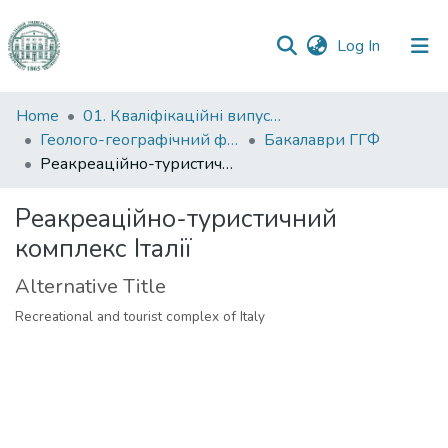
(current)
Log In
Communities
Home
01. Кваліфікаційні випускні роботи здобувачів вищої освіти
&
Геолого-географічний факультет
Бакалаври ГГФ
Collections
Реакреаційно-туристичний комплекс Італії
All of DSpace
Реакреаційно-туристичний
комплекс Італії
Statistics
Alternative Title
Recreational and tourist complex of Italy