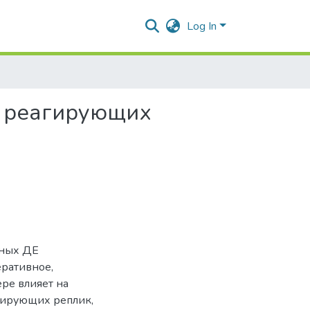
Log In
и реагирующих
вных ДЕ
еративное,
ре влияет на
гирующих реплик,