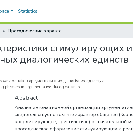
Space
Statistics
а
Просодические характеристики стимулирующих и реагирующих реплик аргументативных диалогических единств
ктеристики стимулирующих 
ных диалогических единств
ючих реплік в аргументативних діалогічних єдностях
ng phrases in argumentative dialogical units
Abstract
Анализ интонационной организации аргументати
свидетельствует о том, что характер об­щения (кооп
координирующее, эристическое) в значительной ме
просодичес­кое оформление стимулирующих и реа