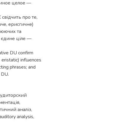
диное целое —
 свідчить про те,
че, ерисгичне)
люючих та
у єдине ціле —
tative DU confirm
eristatic) influences
cting phrases; and
e DU.
аудиторский
ментація
,
тичний аналіз
,
auditory analysis
,