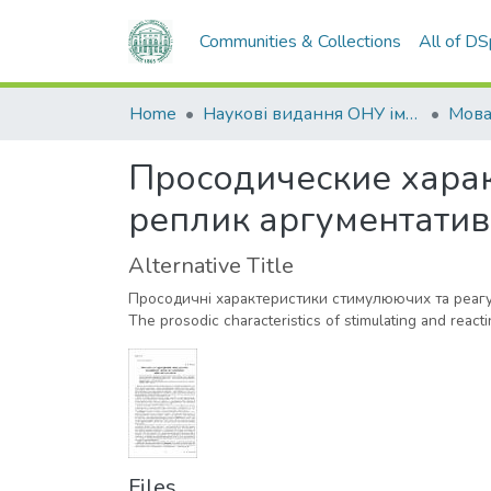
Communities & Collections
All of D
Home
Наукові видання ОНУ імені І. І. Мечникова
Мов
Просодические хара
реплик аргументатив
Alternative Title
Просодичні характеристики стимулюючих та реагу
The prosodic characteristics of stimulating and reacti
Files