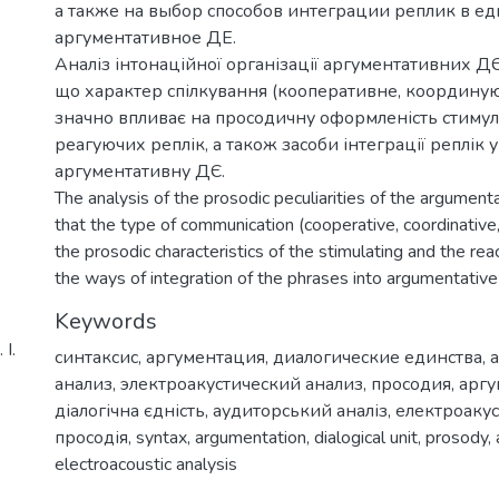
а также на выбор способов интеграции реп­лик в е
аргументативное ДЕ.
Аналіз інтонаційної організації аргументативних ДЄ
що характер спілкування (коо­перативне, координую
значно впливає на просодичну оформленість стиму
реагуючих реплік, а також засоби інтеграції реплік 
аргументативну ДЄ.
The analysis of the prosodic peculiarities of the argumen
that the type of communication (cooperative, coordinative, 
the prosodic characteristics of the stimulating and the rea
the ways of integration of the phrases into argumentativ
Keywords
І.
синтаксис
,
аргументация
,
диалогические единства
,
анализ
,
электроаку­стический анализ
,
просодия
,
аргу
діалогічна єдність
,
аудиторський аналіз
,
електроакус
просодія
,
syntax
,
argumentation
,
dialogical unit
,
prosody
,
electroacoustic analysis