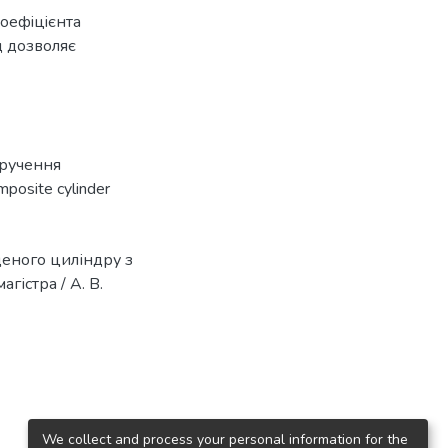
оефiцiєнта
д дозволяє
ручення
mposite cylinder
деного циліндру з
істра / А. В.
We collect and process your personal information for the