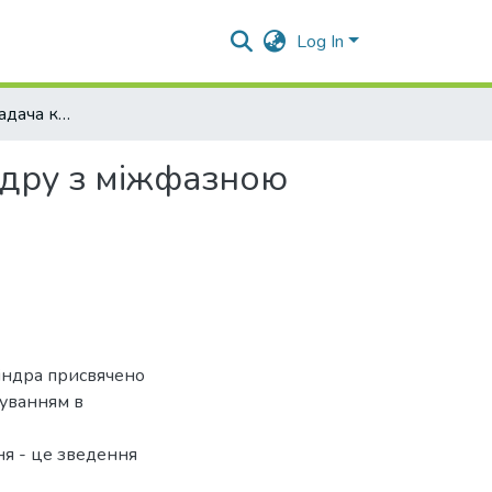
Log In
Вiсiсиметрична задача кручення складеного цилiндру з мiжфазною круговою трiщиною
ндру з мiжфазною
iндра присвячено
суванням в
ня - це зведення