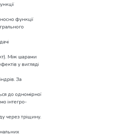
ункцiї
дносно функцiї
егрального
дачi
кт). Мiж шарами
фектiв у виглядi
ндрiв. За
ься до одномiрної
ємо iнтегро-
ду через трiщину.
ональних