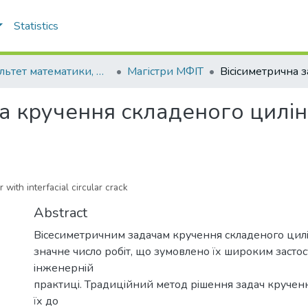
Statistics
Факультет математики, фізики та інформаційних технологій
Магістри МФІТ
ча кручення складеного цилi
with interfacial circular crack
Abstract
Вiсесиметричним задачам кручення складеного цил
значне число робiт, що зумовлено їх широким засто
iнженернiй
практицi. Традицiйний метод рiшення задач кручен
їх до