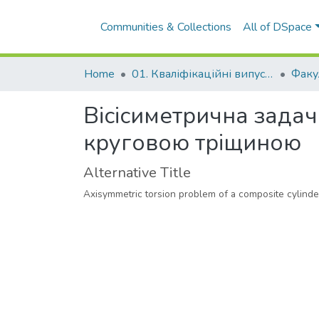
Communities & Collections
All of DSpace
Home
01. Кваліфікаційні випускні роботи здобувачів вищої освіти
Вiсiсиметрична зада
круговою трiщиною
Alternative Title
Axisymmetric torsion problem of a composite cylinder 