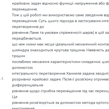
крайових задач вiдносно функцiї напруження або ф
перемiщення.
Тож у цiй роботi ми використаємо саме зведення вi
перемiщення. Суть цього пiдхода в застосуваннi iнт
перетворення до
рiвняння Ламе та умовам спряженостi шарiв( в цiй за
передбачається,
що мiж ними має мiсце iдеальний механiчний конта
цилiндра знаходиться кругова трiщина. Наявнiсть де
трiщин
послаблює механiчнi характеристики складених цилi
допомогою
iнтегрального перетворення Ханкеля задача зводит
І.
розривної крайової задачi. Пiсля iї розв’язку отрима
диференцiальне
рiвняння щодо стрибка перемiщення пiд час перехо
Це
рiвняння розв’язується за допомогою метода ортог
многочленiв.