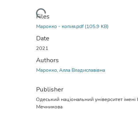
Loading...
Files
Марокко - копия.pdf
(105.9 KB)
Date
2021
Authors
Марокко, Алла Владиславiвна
Publisher
Одеський національний університет імені І. 
Мечникова