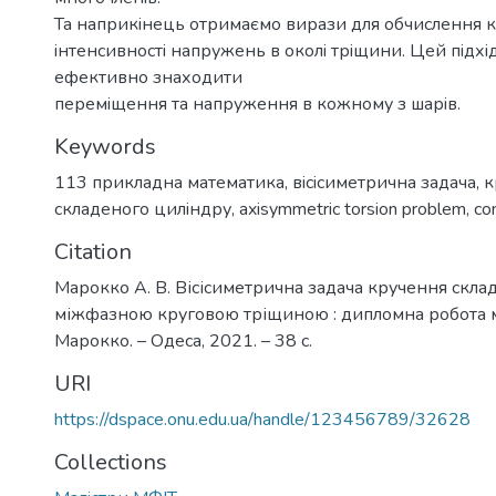
Та наприкiнець отримаємо вирази для обчислення к
iнтенсивностi напружень в околi трiщини. Цей пiдхi
ефективно знаходити
перемiщення та напруження в кожному з шарiв.
Keywords
113 прикладна математика
,
вiсiсиметрична задача
,
к
складеного цилiндру
,
axisymmetric torsion problem
,
co
Citation
Марокко А. В. Вісісиметрична задача кручення скла
міжфазною круговою тріщиною : дипломна робота маг
Марокко. – Одеса, 2021. – 38 с.
URI
https://dspace.onu.edu.ua/handle/123456789/32628
Collections