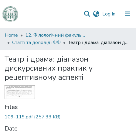
(current)
Log In
Communities
Home
12. Філологічний факультет
&
Статті та доповіді ФФ
Театр і драма: діапазон дискурсивних практик у рецептивному аспекті
Collections
Театр і драма: діапазон
All of DSpace
дискурсивних практик у
рецептивному аспекті
Statistics
Files
109-119.pdf
(257.33 KB)
Date