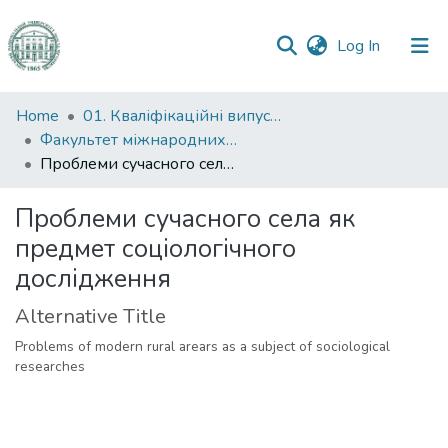
(current)
Log In
Communities
Home
01. Кваліфікаційні випускні роботи здобувачів вищої освіти
&
Факультет міжнародних відносин, політології та соціології
Collections
Проблеми сучасного села як предмет соціологічного дослідження
All of DSpace
Проблеми сучасного села як
предмет соціологічного
Statistics
дослідження
Alternative Title
Problems of modern rural arears as a subject of sociological
researches