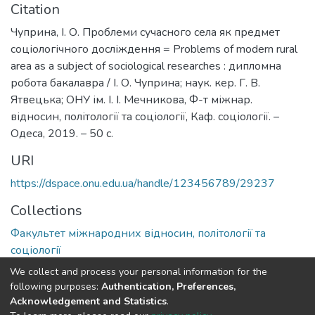
Citation
Чуприна, І. О. Проблеми сучасного села як предмет
соціологічного досліждення = Problems of modern rural
area as a subject of sociological researches : дипломна
робота бакалавра / І. О. Чуприна; наук. кер. Г. В.
Ятвецька; ОНУ ім. І. І. Мечникова, Ф-т міжнар.
відносин, політології та соціології, Каф. соціології. –
Одеса, 2019. – 50 с.
URI
https://dspace.onu.edu.ua/handle/123456789/29237
Collections
Факультет міжнародних відносин, політології та
соціології
We collect and process your personal information for the
Full item page
following purposes:
Authentication, Preferences,
Acknowledgement and Statistics
.