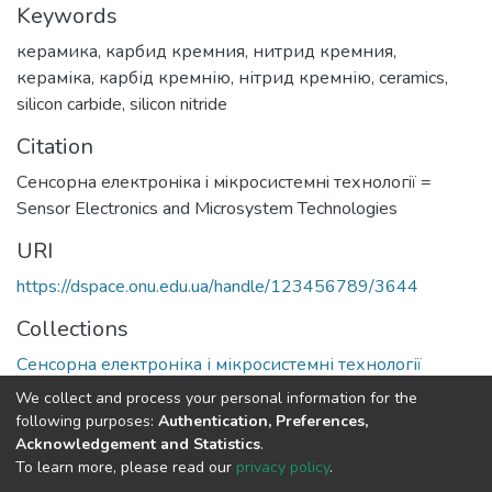
Keywords
керамика
,
карбид кремния
,
нитрид кремния
,
кераміка
,
карбід кремнію
,
нітрид кремнію
,
ceramics
,
silicon carbide
,
silicon nitride
Citation
Сенсорна електронiка i мiкросистемнi технологiї =
Sensor Electronics and Microsystem Technologies
URI
https://dspace.onu.edu.ua/handle/123456789/3644
Collections
Сенсорна електроніка і мікросистемні технології
We collect and process your personal information for the
Full item page
following purposes:
Authentication, Preferences,
Acknowledgement and Statistics
.
To learn more, please read our
privacy policy
.
DSpace software
copyright © 2009-2026
LYRASIS