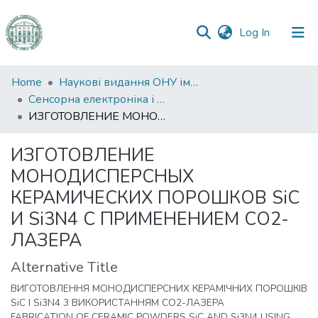
(current)
Log In
Communities
Home
Наукові видання ОНУ імені І. І. Мечникова
&
Сенсорна електроніка і мікросистемні технології
Collections
ИЗГОТОВЛЕНИЕ МОНОДИСПЕРСНЫХ КЕРАМИЧЕСКИХ ПОРОШКОВ SiC И Si3N4 С ПРИМЕНЕНИЕМ СО2-ЛАЗЕРА
All of DSpace
ИЗГОТОВЛЕНИЕ
МОНОДИСПЕРСНЫХ
Statistics
КЕРАМИЧЕСКИХ ПОРОШКОВ SiC
И Si3N4 С ПРИМЕНЕНИЕМ СО2-
ЛАЗЕРА
Alternative Title
ВИГОТОВЛЕННЯ МОНОДИСПЕРСНИХ КЕРАМІЧНИХ ПОРОШКІВ
SiC I Si3N4 3 ВИКОРИСТАННЯМ СО2-ЛАЗЕРА
FABRICATION OF CERAMIC POWDERS SiC AND Si3N4 USING