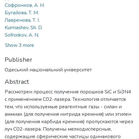
Софронков, А. Н.
Бугайова, Т. М.
Лавренова, Т. І.
Kurmashev, Sh. D.
Sofronkov, A. N.
Show 3 more
Publisher
Одеський національний університет
Abstract
Рассмотрен процесс получения порошков SiC и Si3N4
с применением С02-лазера. Технология отличается
тем, что используемые реагентные газы - силан и
аммиак (для получения нитрида кремния) или этилен
(для получения карбида кремния) пропускаются через
луч С02-лазера. Получены мелкодисперсные,
содержащие сферические частицы одинакового