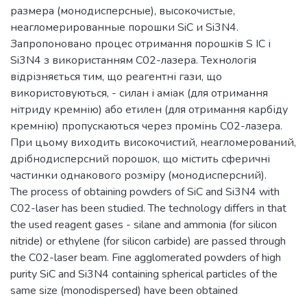
размера (монодисперсные), высокочистые,
неагломерированные порошки SiC и Si3N4.
Запропоновано процес отримання порошків S ІС і
Si3N4 з використанням С02-лазера. Технологія
відрізняється тим, що реагентні гази, що
використовуються, - силан і аміак (для отримання
нітриду кремнію) або етилен (для отримання карбіду
кремнію) пропускаються через промінь С02-лазера.
При цьому виходить високочистий, неагломерований,
дрібнодисперсний порошок, що містить сферичні
частинки однакового розміру (монодисперсний).
The process of obtaining powders of SiC and Si3N4 with
C02-laser has been studied. The technology differs in that
the used reagent gases - silane and ammonia (for silicon
nitride) or ethylene (for silicon carbide) are passed through
the C02-laser beam. Fine agglomerated powders of high
purity SiC and Si3N4 containing spherical particles of the
same size (monodispersed) have been obtained