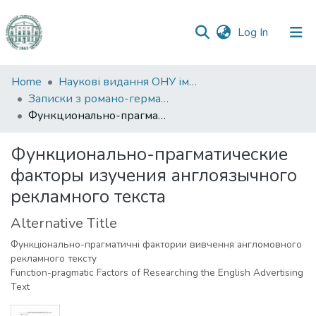
(current)
Log In
Communities
Home
Наукові видання ОНУ імені І. І. Мечникова
&
Записки з романо-германської філології
Collections
Функционально-прагматические факторы изучения англоязычного рекламного текста
All of DSpace
Функционально-прагматические
факторы изучения англоязычного
Statistics
рекламного текста
Alternative Title
Функціонально-прагматичні фактории вивчення англомовного
рекламного тексту
Function-pragmatic Factors of Researching the English Advertising
Text