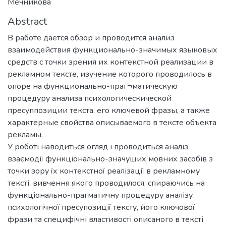
Мечникова
Abstract
В работе дается обзор и проводится анализ
взаимодействия функционально-значимых языковых
средств с точки зрения их контекстной реализации в
рекламном тексте, изучение которого проводилось в
опоре на функционально-праг¬матическую
процедуру анализа психологическической
пресуппозиции текста, его ключевой фразы, а также
характерные свойства описываемого в тексте объекта
рекламы.
У роботі наводиться огляд і проводиться аналіз
взаємодії функціонально-значущих мовних засобів з
точки зору їх контекстної реалізації в рекламному
тексті, вивчення якого проводилося, спираючись на
функціонально-прагматичну процедуру аналізу
психологічної пресупозиції тексту, його ключової
фрази та специфічні властивості описаного в тексті