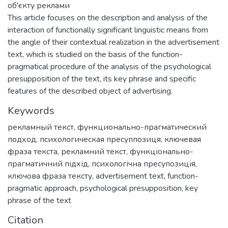
об'єкту реклами
This article focuses on the description and analysis of the
interaction of functionally significant linguistic means from
the angle of their contextual realization in the advertisement
text, which is studied on the basis of the function-
pragmatical procedure of the analysis of the psychological
presupposition of the text, its key phrase and specific
features of the described object of advertising.
Keywords
рекламный текст
,
функционально-прагматический
подход
,
психологическая пресуппозиця
,
ключевая
фраза текста
,
рекламний текст
,
функціонально-
прагматичний підхід
,
психологічна пресупозиція
,
ключова фраза тексту
,
advertisement text
,
function-
pragmatic approach
,
psychological presupposition
,
key
phrase of the text
Citation