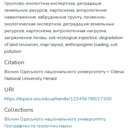
грунтово-екологічна експертиза
,
деградація
земельних ресурсів
,
картосхема
,
антропогенне
навантаження
,
забруднення грунту
,
почвенно-
экологическая экспертиза
,
деградация земельных
ресурсов
,
картосхема
,
антропогенная нагрузка
,
загрязнение почвы
,
soil-ecological expertise
,
degradation
of land resources
,
map-layout
,
anthropogenic loading
,
soil
pollution
Citation
Вісник Одеського національного університету = Odesa
National University Herald
URI
https://dspace.onu.edu.ua/handle/123456789/17200
Collections
Вісник Одеського національного університету.
Географічні та геологічні науки