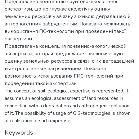
Представлено концепцію грунтово-екологічної
експертизи, що припускає екологічну оцінку
земельних ресурсів у зв’язку з їхньою деградацією й
антропогенним забрудненням. Показано можливість
використання ГІС-технологій при проведенні такої
експертизи.
Представлена концепция почвенно-экологической
экспертизы, которая предполагает экологическую
оценку земельных ресурсов в связи с их деградацией
и антропогенным загрязнением. Показана
возможность использования ГИС-технологий при
проведении такой экспертизы.
The concept of soil-ecological expertise is represented. It
assumes an ecological assessment of land resources in
connection with a degradation and anthropogenic pollution
of it. The possibility of usage of GIS-technologies is shown
at realisation of such expertise.
Keywords