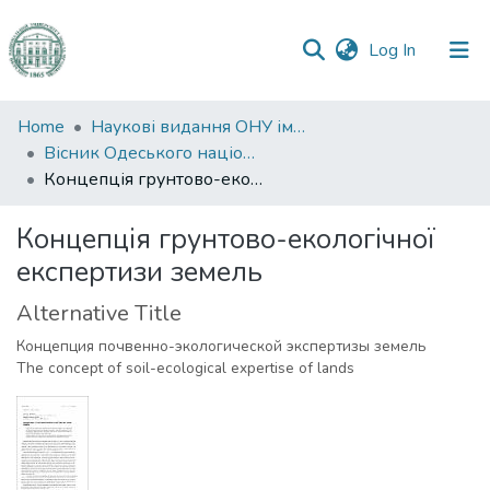
(current)
Log In
Communities
Home
Наукові видання ОНУ імені І. І. Мечникова
&
Вісник Одеського національного університету. Географічні та геологічні науки
Collections
Концепція грунтово-екологічної експертизи земель
All of DSpace
Концепція грунтово-екологічної
експертизи земель
Statistics
Alternative Title
Концепция почвенно-экологической экспертизы земель
The concept of soil-ecological expertise of lands